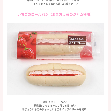
昨年と比べ、いちご果肉と果汁を約２０％増量し！
１１７ｋｃａｌなのも嬉しいポイント♡
いちごのロールパン（あまおう苺のジャム使用）
価格:１２８円（税込）
発売日: ２０１８年１２月２５日（火）
あまおういちごのジャムといちごホイップクリームを絞り、