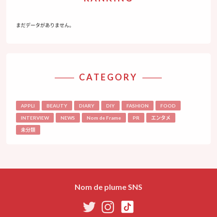
まだデータがありません。
CATEGORY
APPLI
BEAUTY
DIARY
DIY
FASHION
FOOD
INTERVIEW
NEWS
Nom de Frame
PR
エンタメ
未分類
Nom de plume SNS