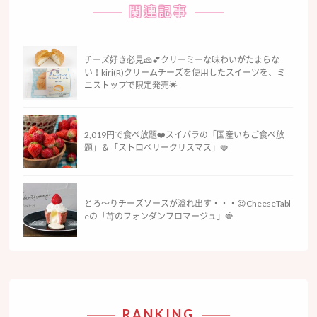
関連記事
チーズ好き必見🧀💕クリーミーな味わいがたまらな
い！kiri(R)クリームチーズを使用したスイーツを、ミ
ニストップで限定発売🌟
2,019円で食べ放題❤️スイパラの「国産いちご食べ放
題」＆「ストロベリークリスマス」🍓
とろ〜りチーズソースが溢れ出す・・・😍CheeseTabl
eの「苺のフォンダンフロマージュ」🍓
RANKING