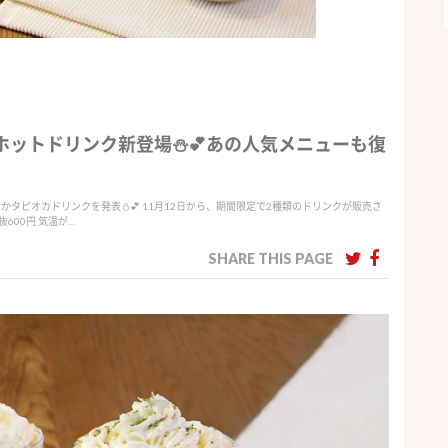
ホットドリンク新登場⛄️💕あの人気メニューも復
タピオカドリンクを発表⛄️💕 11月12日から、期間限定で2種類のドリンクが販売さ
600円 気温が…
SHARE THIS PAGE