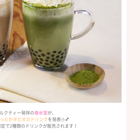
ルクティー発祥の
春水堂
が、
ったかタピオカドリンク
を発表⛄️💕
間限定で2種類のドリンクが販売されます！