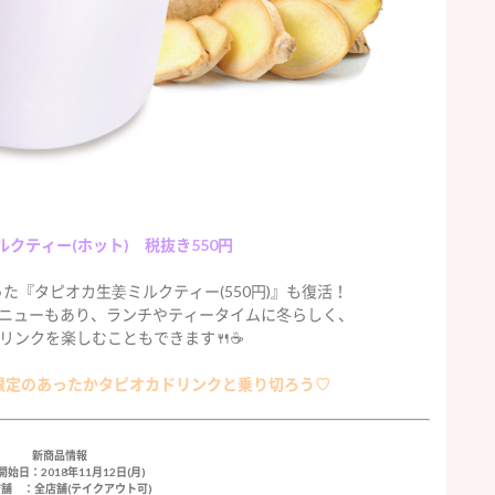
クティー(ホット) 税抜き550円
た『タピオカ生姜ミルクティー(550円)』も復活！
ニューもあり、ランチやティータイムに冬らしく、
リンクを楽しむこともできます🍴☕️
限定のあったかタピオカドリンクと乗り切ろう♡
新商品情報
始日：2018年11月12日(月)
舗 ：全店舗(テイクアウト可)