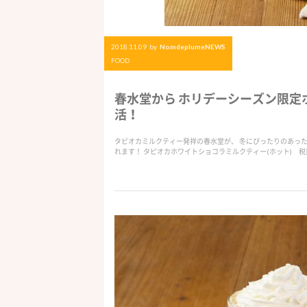
2018.11.09
by
NomdeplumeNEWS
FOOD
春水堂から ホリデーシーズン限定
活！
タピオカミルクティー発祥の春水堂が、 冬にぴったりのあったか
れます！ タピオカホワイトショコラミルクティー(ホット) 税抜