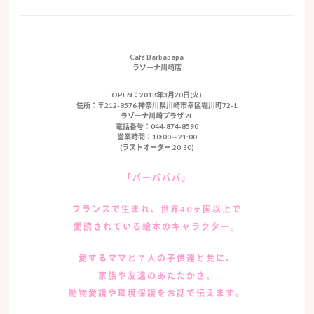
Café Barbapapa
ラゾーナ川崎店
OPEN：2018年3月20日(火)
住所：〒212-8576 神奈川県川崎市幸区堀川町72-1
ラゾーナ川崎プラザ 2F
電話番号：044-874-8590
営業時間：10:00～21:00
(ラストオーダー 20:30)
「バーバパパ」
フランスで生まれ、世界40ヶ国以上で
愛読されている絵本のキャラクター。
愛するママと７人の子供達と共に、
家族や友達のあたたかさ、
動物愛護や環境保護をお話で伝えます。