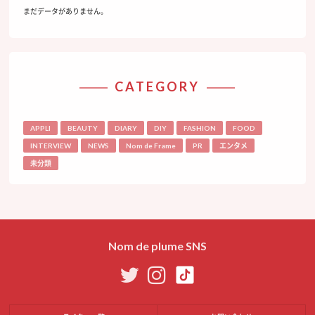
まだデータがありません。
CATEGORY
APPLI
BEAUTY
DIARY
DIY
FASHION
FOOD
INTERVIEW
NEWS
Nom de Frame
PR
エンタメ
未分類
Nom de plume SNS