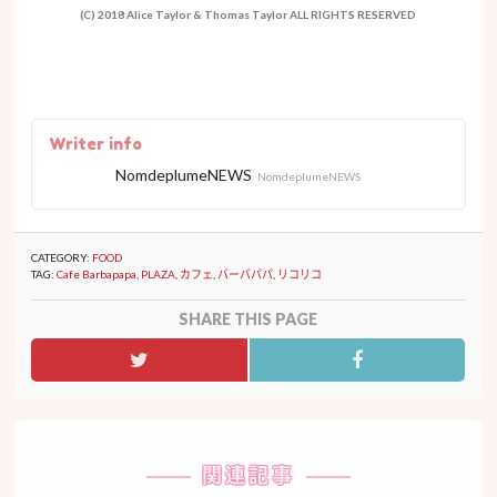
(C) 2018 Alice Taylor & Thomas Taylor ALL RIGHTS RESERVED
Writer info
NomdeplumeNEWS
NomdeplumeNEWS
CATEGORY:
FOOD
TAG:
Cafe Barbapapa
,
PLAZA
,
カフェ
,
バーバパパ
,
リコリコ
SHARE THIS PAGE
関連記事