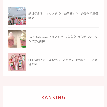
絶対使える！PLAZAで《5000円分》りこの新学期準備
🏫💕
Café Barbapapa 〈カフェ バーバパパ〉から新しいドリ
ンクが追加❤︎
PLAZAの人気コスメがバーバパパのコラボアートで登
場🌸💗
RANKING