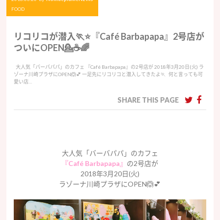
FOOD
リコリコが潜入🏃⭐️『Café Barbapapa』2号店が
ついにOPEN💁☕️🌈
大人気「バーバパパ」のカフェ 『Café Barbapapa』の2号店が 2018年3月20日(火) ラ
ゾーナ川崎プラザにOPEN🙆💕 一足先にリコリコと潜入してきたよ🏃 何と言っても可
愛い店…
SHARE THIS PAGE
大人気「バーバパパ」のカフェ
『Café Barbapapa』
の2号店が
2018年3月20日(火)
ラゾーナ川崎プラザにOPEN🙆💕