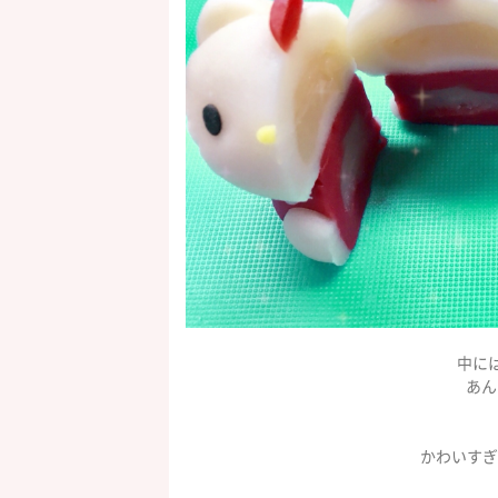
中に
あん
かわいすぎ