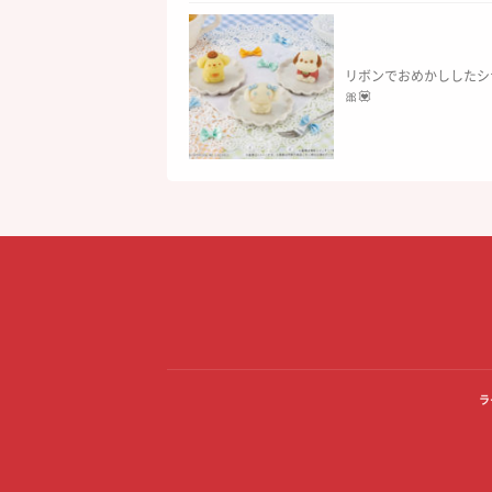
リボンでおめかししたシ
🎀💟
ラ