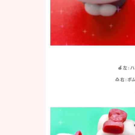
🍎 左 
🍮 右 :