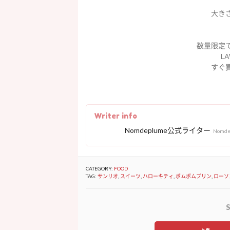
大き
数量限定
L
すぐ
Writer info
Nomdeplume公式ライター
Nomd
CATEGORY:
FOOD
TAG:
サンリオ
,
スイーツ
,
ハローキティ
,
ポムポムプリン
,
ローソ
S