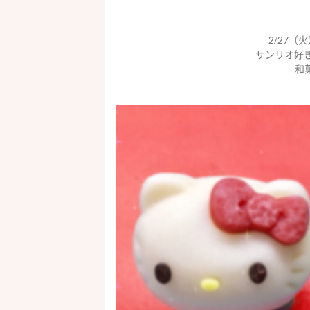
2/27（
サンリオ好
和