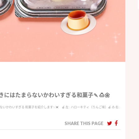
きにはたまらないかわいすぎる和菓子🍡🍮🌼
かわいすぎる 和菓子を紹介します✨💓 🍎 左 : ハローキティ（りんご味）🍎 🍮 右 :
SHARE THIS PAGE