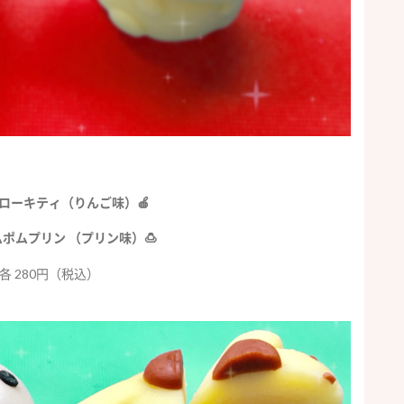
: ハローキティ（りんご味）🍎
 ポムポムプリン （プリン味）🍮
各 280円（税込）