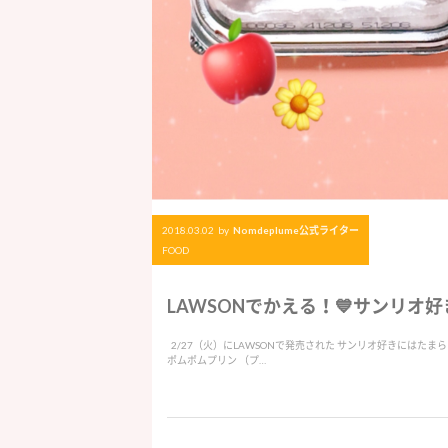
2018.03.02
by
Nomdeplume公式ライター
FOOD
LAWSONでかえる！💙サンリオ好
2/27（火）にLAWSONで発売された サンリオ好きにはたまらない
ポムポムプリン （プ…