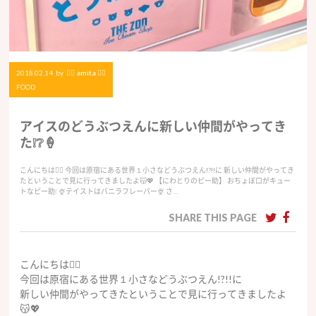
2018.02.14
by
♡⃝ amita ♡⃝
FOOD
アイスのどうぶつえんに新しい仲間がやってき
た❕❔🍦
こんにちは🧚‍♀️ 今回は原宿にある世界１小さなどうぶつえん!?!!に 新しい仲間がやってき
たということで見に行ってきましたよ😽💖 【にわとりのピー助】 おちょぼ口がキュー
トなピー助❕ 🍨テイストはバニラフレーバー🍨 さ…
SHARE THIS PAGE
こんにちは🧚‍♀️
今回は原宿にある世界１小さなどうぶつえん!?!!に
新しい仲間がやってきたということで見に行ってきましたよ
😽💖