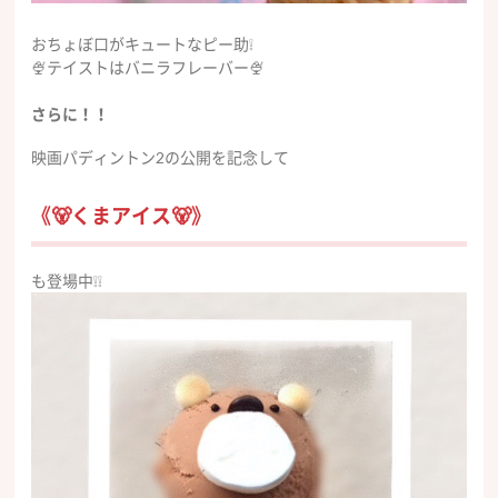
おちょぼ口がキュートなピー助❕
🍨テイストはバニラフレーバー🍨
さらに！！
映画パディントン2の公開を記念して
《🐻くまアイス🐻》
も登場中❕❕