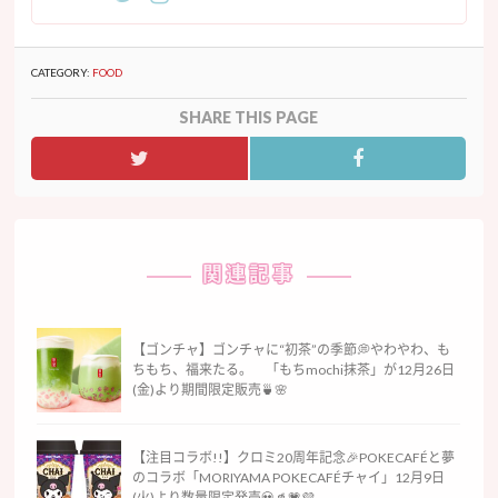
CATEGORY:
FOOD
SHARE THIS PAGE
関連記事
【ゴンチャ】ゴンチャに“初茶”の季節💭やわやわ、も
ちもち、福来たる。 「もちmochi抹茶」が12月26日
(金)より期間限定販売🍵🌸
【注目コラボ!!】クロミ20周年記念🎉POKECAFÉと夢
のコラボ「MORIYAMA POKECAFÉチャイ」12月9日
(火)より数量限定発売💀🥤💗💜