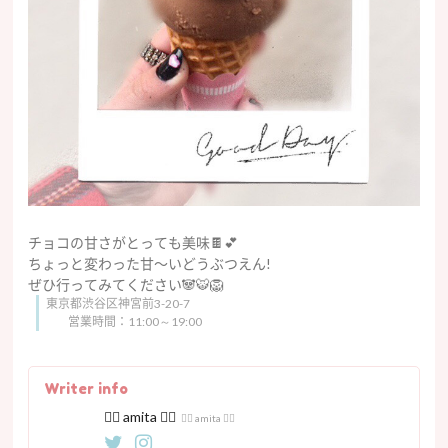
チョコの甘さがとっても美味🍫💕
ちょっと変わった甘〜いどうぶつえん!
ぜひ行ってみてください🐼🐯🦁
東京都渋谷区神宮前3-20-7
営業時間：11:00～19:00
Writer info
♡⃝ amita ♡⃝
♡⃝ amita ♡⃝