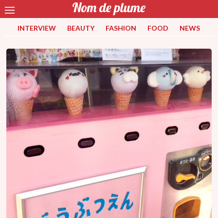
INTERVIEW
BEAUTY
FASHION
FOOD
NEWS