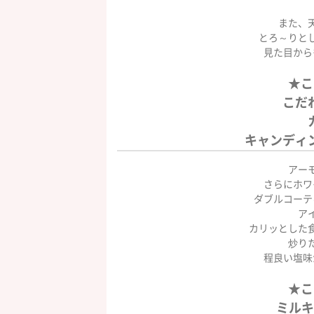
また、
とろ～りと
見た目から
★こ
こだ
キャンディ
アーモ
さらにホワ
ダブルコーテ
ア
カリッとした
炒り
程良い塩味
★こ
ミルキ