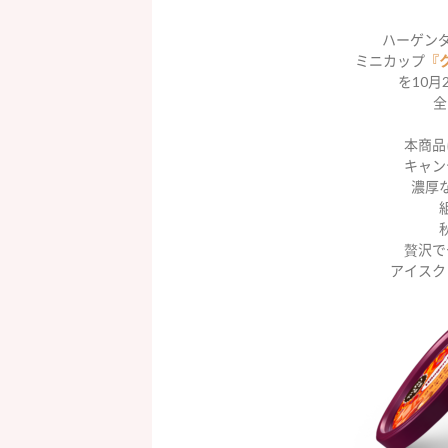
ハーゲン
ミニカップ
『
を10月
全
本商品
キャン
濃厚
贅沢で
アイスク