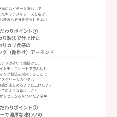
天面にはビターな味わいで
したキャラメルソースを広げ、
も贅沢な気分を感られるよ🫠
だわりポイント①
わり製法で仕上げた
カリカリ食感の
ング（飴掛け）アーモンド
ンドは砕いて飴掛けし、
イトチョコレートで包み込む
ィング製法を採用することで、
イスクリームの中でも
食感が楽しめるよう仕上げたよ🪄
たてのような香ばしさと
がクセになる味わいだよ🤤❤️
だわりポイント②
ーで濃厚な味わいの