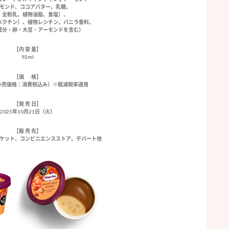
モンド、ココアバター、乳糖、
、全粉乳、植物油脂、食塩）、
ペクチン）、植物レシチン、バニラ香料、
成分・卵・大豆・アーモンドを含む）
【内 容 量】
92ml
【価 格】
望小売価格：消費税込み）※軽減税率適用
【発 売 日】
2025年10月21日（火）
【販 売 先】
ケット、コンビニエンスストア、デパート他