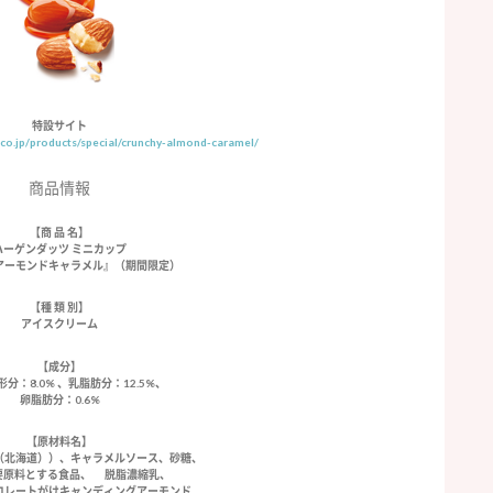
特設サイト
co.jp/products/special/crunchy-almond-caramel/
商品情報
【商 品 名】
ハーゲンダッツ ミニカップ
アーモンドキャラメル』（期間限定）
【種 類 別】
アイスクリーム
【成分】
分：8.0% 、乳脂肪分：12.5%、
卵脂肪分：0.6%
【原材料名】
（北海道））、キャラメルソース、砂糖、
要原料とする食品、 脱脂濃縮乳、
コレートがけキャンディングアーモンド