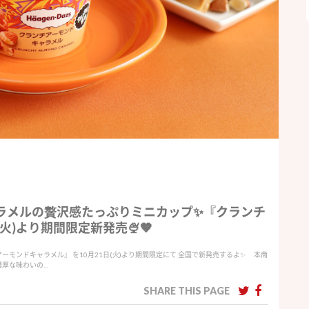
ャラメルの贅沢感たっぷりミニカップ✨『クランチ
火)より期間限定新発売🍨🤎
ーモンドキャラメル』 を10月21日(火)より期間限定にて 全国で新発売するよ✨ 本商
濃厚な味わいの…
SHARE THIS PAGE