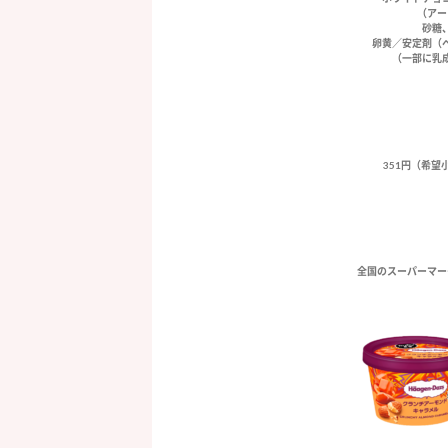
（アー
砂糖
卵黄／安定剤（
（一部に乳
351円（希
全国のスーパーマー