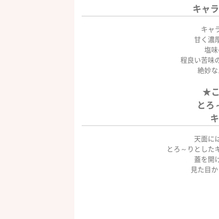
キャラ
キャラ
甘く濃
塩味
程良い苦味
絶妙な
★
とろ
キ
天面には
とろ～りとした
蓋を開
見た目か