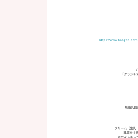
https://www.haagen-dazs.
『クランチ
無脂乳固形
クリーム（生乳
乳等を主
ホワイトチョ