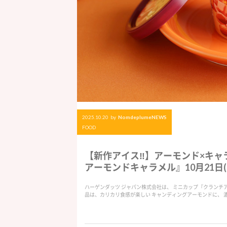
2025.10.20
by
NomdeplumeNEWS
FOOD
【新作アイス‼︎】アーモンド×キ
アーモンドキャラメル』10月21日(
ハーゲンダッツ ジャパン株式会社は、 ミニカップ『クランチア
品は、カリカリ食感が楽しい キャンディングアーモンドに、 