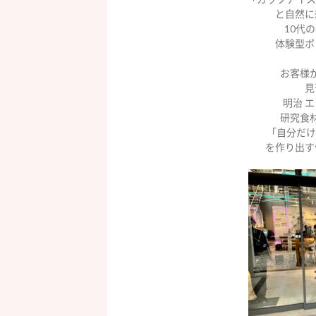
と自然に
10代
体験型ポ
お客様
見
明治
エ
研究食
「自分だけ
を作り出す体