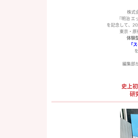
株式
『
明治
エ
を記念して、
20
東京・原
体験
「ス
を
編集部
史上初
研