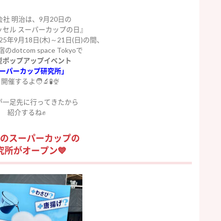
会社
明治
は、
9
月
20
日の
ッセル
スーパーカ
ップの日
』
25
年
9
月
18
日
(
木
)
～
21
日
(
日
)
の間、
宿の
dotcom space Tokyo
で
型ポップアッ
プイベント
ーパーカップ研究所」
開催するよ🧑‍🔬🧪🍨
が一足先に行ってきたから
紹介するね✊
のスーパーカップの
究所がオープン💙