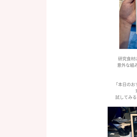
研究食材
意外な組
「本日のお
試してみる