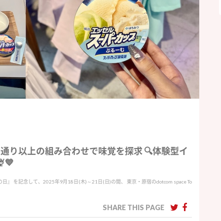
万通り以上の組み合わせで味覚を探求 🔍体験型イ
💙
を記念して、2025年9月18日(木)～21日(日)の間、 東京・原宿のdotcom space To
SHARE THIS PAGE