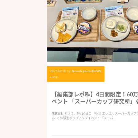
2025.09.18
by
NomdeplumeNEWS
FOOD
【編集部レポ📝】4日間限定！60
ベント 「スーパーカップ研究所」🍨
株式会社 明治は、9月20日の 『明治 エッセル スーパーカップの日』 
kyoで 体験型ポップアップイベント 「スーパ…