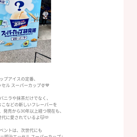
ップアイスの定番、
ッセル
スーパーカップ🍨💙
バニラや抹茶だけでなく、
なこなどの新しいフレーバーを
、発売から
30
年以上経つ現在も、
代に愛されているよ😽🫶
ベントは、次世代にも
＝明治エッセル スーパーカップ｣