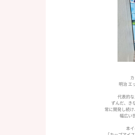
カ
明治
エ
代表的な
ずんだ、き
常に開発し続け
幅広い世
本イ
「カップアイス