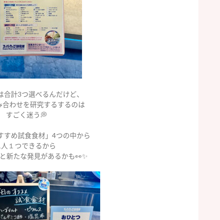
は合計3つ選べるんだけど、
み合わせを研究するするのは
すごく迷う💭
すすめ試食食材」4つの中から
1人１つできるから
と新たな発見があるかも👀✨