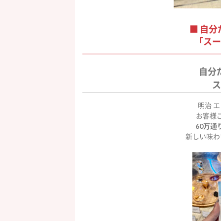
■
自分
「スー
自分
ス
明治
エ
お客様
60
万通
新しい味わ