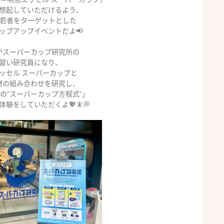
想起していただけるよう、
の若者をターゲットとした
ップアップイベントだよ📢
が
スーパーカップ研究所の
習い研究員になり、
ッセル
スーパーカップと
材の組み
合わせを研究し、
の
”
スーパーカップ方程式
”
」
験をしていただくよ💖🧚💭