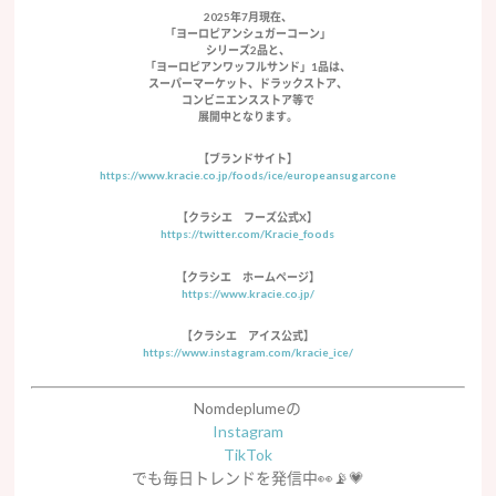
2025年7月現在、
「ヨーロピアンシュガーコーン」
シリーズ2品と、
「ヨーロピアンワッフルサンド」1品は、
スーパーマーケット、ドラックストア、
コンビニエンスストア等で
展開中となります。
【ブランドサイト】
https://www.kracie.co.jp/foods/ice/europeansugarcone
【クラシエ フーズ公式X】
https://twitter.com/Kracie_foods
【クラシエ ホームページ】
https://www.kracie.co.jp/
【クラシエ アイス公式】
https://www.instagram.com/kracie_ice/
Nomdeplumeの
Instagram
TikTok
でも毎日トレンドを発信中👀📡💗