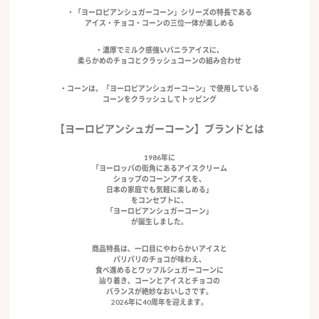
・「ヨーロピアンシュガーコーン」シリーズの特長である
アイス・チョコ・コーンの三位一体が楽しめる
・濃厚でミルク感強いバニラアイスに、
柔らかめのチョコとクラッシュコーンの組み合わせ
・コーンは、「ヨーロピアンシュガーコーン」で使用している
コーンをクラッシュしてトッピング
【ヨーロピアンシュガーコーン】ブランドとは
1986年に
「ヨーロッパの街角にあるアイスクリーム
ショップのコーンアイスを、
日本の家庭でも気軽に楽しめる」
をコンセプトに、
「ヨーロピアンシュガーコーン」
が誕生しました。
商品特長は、一口目にやわらかいアイスと
パリパリのチョコが味わえ、
食べ進めるとワッフルシュガーコーンに
辿り着き、コーンとアイスとチョコの
バランスが絶妙なおいしさです。
2026年に40周年を迎えます。