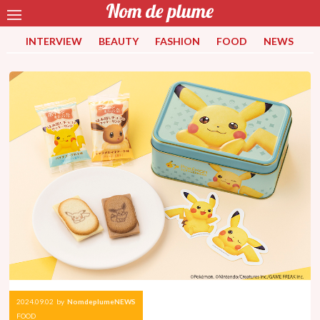
INTERVIEW
BEAUTY
FASHION
FOOD
NEWS
2024.09.02
by
NomdeplumeNEWS
FOOD