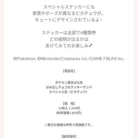
スペシャルステッカーにも
表情やポーズが異なるピカチュウが、
キュートにデザインされているよ✨
ステッカーは全部で6種類😳
どの絵柄が出るかは
あけてみてのお楽しみ💕
©Pokémon. ©Nintendo/Creatures Inc./GAME FREAK inc.
【商品名】
ポケモン東京ばな奈
はみ出しチョコのクッキーサンド
スペシャル缶（ピカチュウ）
【価 格】
12枚入 1,944円
(本体価格1,800円)
※表⽰の価格は参考⼩売価格です。
【販売場所】