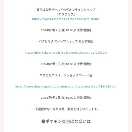
東京ばな奈ワールド公式オンラインショップ
「パクとモグ」
https://www.paqtomog.com/shop/c/cpm-chsnd/
2024年9月2日(月)10:00より受付開始
パクとモグ スイーツショップ 楽天市場店
https://item.rakuten.co.jp/paqtomogsweetsshop/016301/
2024年9月3日(火)10:00より受付開始
パクとモグ スイーツショップ Yahoo!店
https://store.shopping.yahoo.co.jp/paqtomogsweetsshop/016301.html
2024年9月3日(火)10:00より受付開始
※予定数がなくなり次第、販売を終了いたします。
●ポケモン東京ばな奈とは