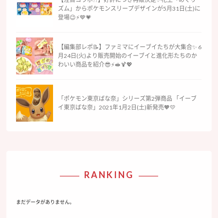
ズム」からポケモンスリープデザインが5月31日(土)に
登場😉⚡️💙💗
【編集部レポ📝】ファミマにイーブイたちが大集合✨ 6
月24日(火)より販売開始のイーブイと進化形たちのか
わいい商品を紹介😎⚡️🥪🍹💖
「ポケモン東京ばな奈」シリーズ第2弾商品 「イーブ
イ東京ばな奈」2021年1月2日(土)新発売🧡💛
RANKING
まだデータがありません。