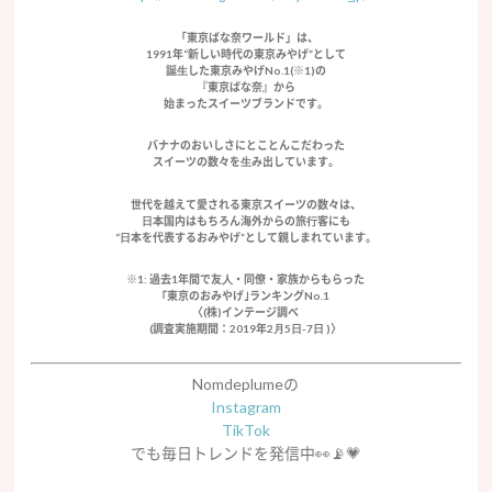
「東京ばな奈ワールド」は、
1991年“新しい時代の東京みやげ”として
誕⽣した東京みやげNo.1(※1)の
『東京ばな奈』から
始まったスイーツブランドです。
バナナのおいしさにとことんこだわった
スイーツの数々を⽣み出しています。
世代を越えて愛される東京スイーツの数々は、
⽇本国内はもちろん海外からの旅⾏客にも
“⽇本を代表するおみやげ”として親しまれています。
※1: 過去1年間で友⼈・同僚・家族からもらった
｢東京のおみやげ｣ランキングNo.1
〈(株)インテージ調べ
(調査実施期間：2019年2⽉5⽇-7⽇ )〉
Nomdeplumeの
Instagram
TikTok
でも毎日トレンドを発信中👀📡💗