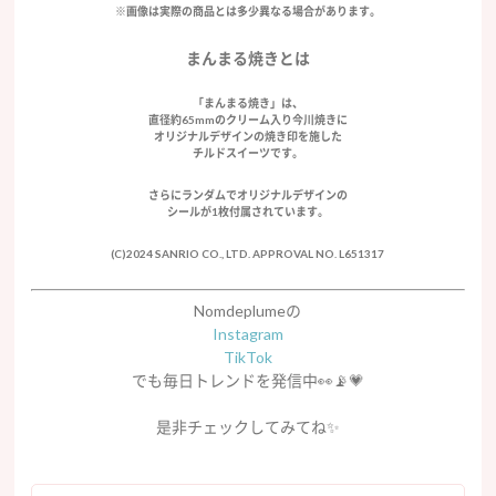
※画像は実際の商品とは多少異なる場合があります。
まんまる焼きとは
「まんまる焼き」は、
直径約65mmのクリーム入り今川焼きに
オリジナルデザインの焼き印を施した
チルドスイーツです。
さらにランダムでオリジナルデザインの
シールが1枚付属されています。
(C)2024 SANRIO CO., LTD. APPROVAL NO. L651317
Nomdeplumeの
Instagram
TikTok
でも毎日トレンドを発信中👀📡💗
是非チェックしてみてね
✨