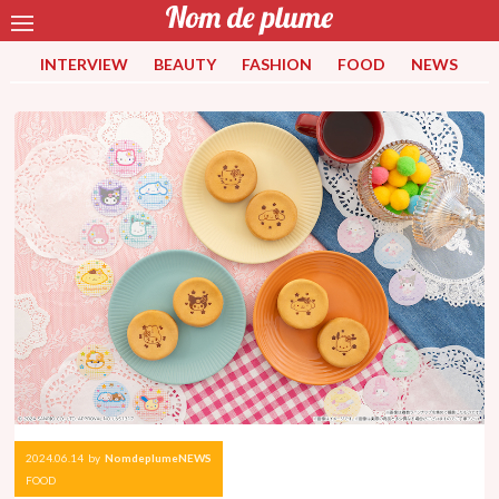
INTERVIEW
BEAUTY
FASHION
FOOD
NEWS
2024.06.14
by
NomdeplumeNEWS
FOOD