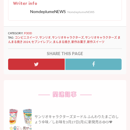
Writer info
NomdeplumeNEWS
NomdeplumeNEWS
CATEGORY:
FOOD
TAG:
コンビニスイーツ
,
サンリオ
,
サンリオキャラクターズ
,
サンリオキャラクターズ ま
んまる焼き 2024
,
セブンイレブン
,
まんまる焼き
,
新作お菓子
,
新作スイーツ
SHARE THIS PAGE
関連記事
サンリオキャラクターズヌードル ふんわりたまごのし
ょうゆ味／しお味を3月27日(月)に新発売🍜🍥😽💖