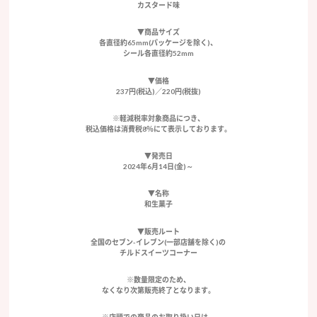
カスタード味
▼商品サイズ
各直径約65mm(パッケージを除く)、
シール各直径約52mm
▼価格
237円(税込)／220円(税抜)
※軽減税率対象商品につき、
税込価格は消費税8％にて表示しております。
▼発売日
2024年6月14日(金)～
▼名称
和生菓子
▼販売ルート
全国のセブン-イレブン(一部店舗を除く)の
チルドスイーツコーナー
※数量限定のため、
なくなり次第販売終了となります。