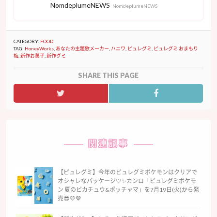
NomdeplumeNEWS
NomdeplumeNEWS
CATEGORY:
FOOD
TAG:
HoneyWorks
,
あなたの主題歌メーカー
,
ハニワ
,
ピュレグミ
,
ピュレグミ おまもり
梅
,
新作お菓子
,
新作グミ
SHARE THIS PAGE
関連記事
【ピュレグミ】今年のピュレグミポケモンはクリアで
オシャレなパッケージ🤍✨カンロ「ピュレグミポケモ
ン 夏のピカチュウ&ポッチャマ」を7月19日(火)から発
売😎💛💙