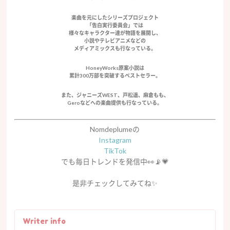
楽曲を元にしたシリーズプロジェクト
「告白実行委員会」では
様々なキャラクター達が物語を展開し、
小説やテレビアニメなどの
メディアミックスも行なっている。
HoneyWorks原案小説は
累計300万部を突破するベストセラー。
また、ジャニーズWEST、戸松遥、麻倉もも、
Geroなどへの楽曲提供も行なっている。
Nomdeplumeの
Instagram
TikTok
でも毎日トレンドを発信中👀📡💗
是非チェックしてみてね
✨
Writer info