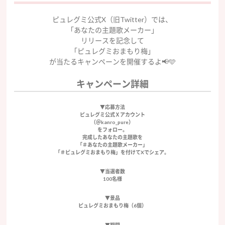
ピュレグミ公式X（旧Twitter）では、
「あなたの主題歌メーカー」
リリースを記念して
「ピュレグミおまもり梅」
が当たるキャンペーンを開催するよ📢🩵
キャンペーン詳細
▼応募方法
ピュレグミ公式Ｘアカウント
（＠kanro_pure）
をフォロー。
完成したあなたの主題歌を
「＃あなたの主題歌メーカー」
「＃ピュレグミおまもり梅」を付けてXでシェア。
▼当選者数
100名様
▼景品
ピュレグミおまもり梅（6個）
▼期間