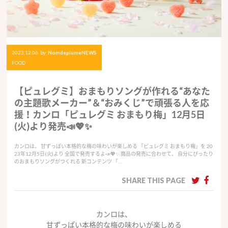
2023.12.06
by
NomdeplumeNEWS
FOOD
【ピュレグミ】おまもりソングが作れる“あなた
の主題歌メーカー”＆“おみくじ”で頑張る人を応
援！カンロ「ピュレグミ おまもり梅」12月5日
(火)より発売📣💖✨
カンロは、 甘ずっぱい本格的な梅の味わいが楽しめる 「ピュレグミ おまもり梅」を 20
23年12月5日(火)より 全国で発売するよ📣💖✨ 商品の発売に合わせて、 自分にぴったり
のおまもりソングがつくれる 新コンテンツ 「…
SHARE THIS PAGE
カンロは、
甘ずっぱい本格的な梅の味わいが楽しめる