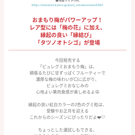
■
特設サイトURL
https://sweeten.kanro.jp/pure_omamoriume2023
おまもり梅がパワーアップ！
レア型には「梅の花」に加え、
縁起の良い「縁結び」
「タツノオトシゴ」が登場
今回発売する
「ピュレグミおまもり梅」は、
頬張るたびに甘ずっぱくフルーティーで
濃厚な梅の味わいが口に広がり、
ピュレグミおなじみの
心地よい果肉食感が楽しめるよ🤤
縁起の良い紅白カラーの2色のグミ粒は、
受験やお正月を迎える
これからのシーズンにぴったりだよ❤️🤍
ちょっとした運試しもできる、