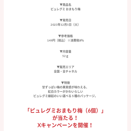
▼商品名
ピュレグミ おまもり梅
▼発売日
2023年12月5日（火）
▼参考価格
149円（税込） ※消費税8％
▼内容量
52ｇ
▼販売エリア
全国・全チャネル
▼特徴
甘ずっぱい梅の果実感が味わえる、
紅白カラーがかわいらしい
ピュレグミ縁起のいい選べる５種のパッケージ。
「ピュレグミおまもり梅（6個）」
が当たる！
Xキャンペーンを開催！