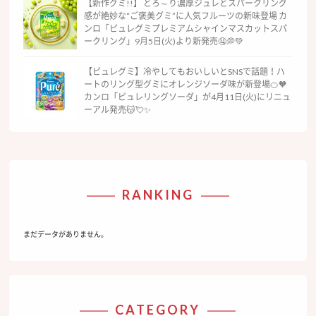
【新作グミ!!】 とろ～り濃厚ジュレとスパークリング
感が絶妙な“ご褒美グミ”に人気フルーツの新味登場 カ
ンロ「ピュレグミプレミアムシャインマスカットスパ
ークリング」9月5日(火)より新発売🤤💭💚
【ピュレグミ】冷やしてもおいしいとSNSで話題！ハ
ートのリング型グミにオレンジソーダ味が新登場🍊🧡
カンロ「ピュレリングソーダ」が4月11日(火)にリニュ
ーアル発売😽💘✨
RANKING
まだデータがありません。
CATEGORY