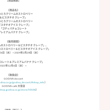
【商品概要】
《商品名》
わとろクリームのストロベリー
＆ピスタチオ クレープ」
わとろクリームのストロベリー
ピスタチオアイス クレープ」
「ゴディバチョコレート
プレミアムバナナ クレープ」
《販売期間》
ムのストロベリー＆ピスタチオ クレープ」、
のストロベリー＆ピスタチオアイス クレープ」
2月6日（水）～2024年2月28日（水）
コレート＆プレミアムバナナ クレープ」
2023年12月6日（水）～
《取扱店》
GODIVA dessert
diva.co.jp/godiva_dessert/#shop_info
）
GODIVA café 大宮店
/shop.godiva.co.jp/store/50106
）