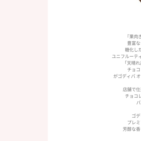
『果肉
豊富な
糖化し
ユニフルーテ
「天晴れ
チョコ
がゴディバ 
店舗で仕
チョコ
バ
ゴデ
プレミ
芳醇な香