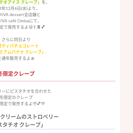
チオアイス クレープ」
を、
23年12月6日(水)より、
IVA dessert全店舗と
IVA café Omiyaにて、
で発売するよ🤤🥄🍫💕
さらに同日より
ゴディバチョコレート
ミアムバナナ クレープ」
を通年販売するよ🍌
冬限定クレープ
リーにピスタチオを合わせた
冬限定のクレープ
限定で発売するよ🥹💕💚
クリームのストロベリー
スタチオ クレープ」