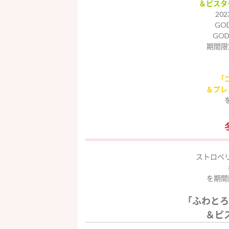
＆ピスタ
20
GOD
GOD
期間限定
「
＆プレ
ストロベ
を期間
「ふわとろ
＆ピ