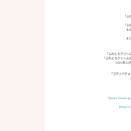
「ふ
「ふ
＆
＆
「ふわとろクリー
「ふわとろクリーム
2023年1
「ゴディバチョ
（
https://www.go
（
https:/