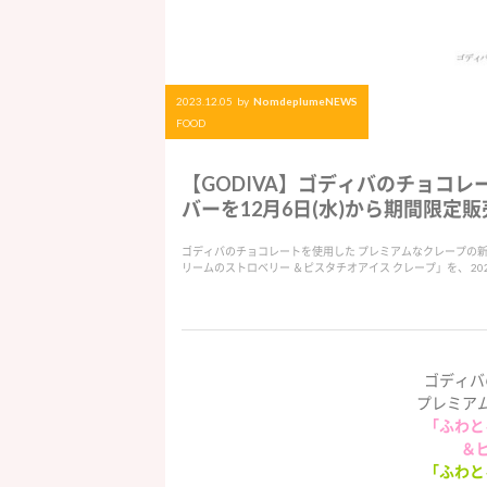
2023.12.05
by
NomdeplumeNEWS
FOOD
【GODIVA】ゴディバのチョコ
バーを12月6日(水)から期間限定販売
ゴディバのチョコレートを使用した プレミアムなクレープの新
リームのストロベリー ＆ピスタチオアイス クレープ」を、 202
ゴディバ
プレミア
「ふわと
＆
「ふわと