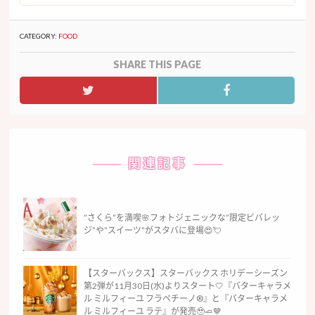
CATEGORY:
FOOD
SHARE THIS PAGE
関連記事
”さくら”を満喫🌸フォトジェニックな”限定ビバレッ
ジ”や”スイーツ”がスタバに登場😍💘
【スターバックス】スターバックス ホリデーシーズン
第2弾が11月30日(水)よりスタート🤍『バターキャラメ
ル ミルフィーユ フラペチーノ®』と『バターキャラメ
ル ミルフィーユ ラテ』が発売🥹🧈🤎