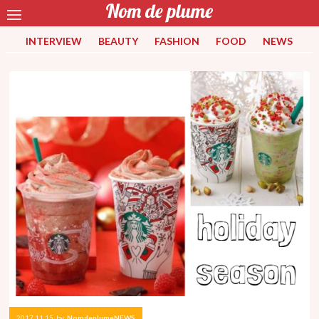
INTERVIEW
BEAUTY
FASHION
FOOD
NEWS
2017.11.15
by
NomdeplumeNEWS