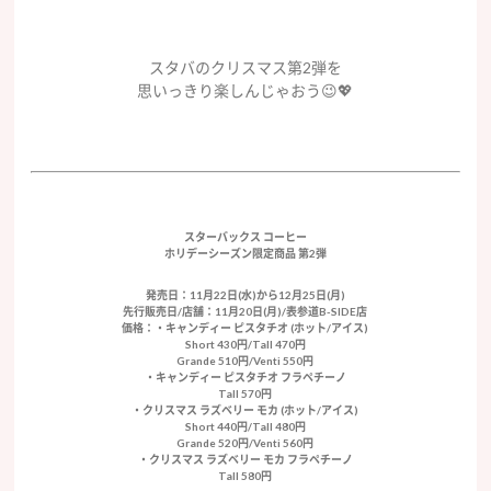
スタバのクリスマス第2弾を
思いっきり楽しんじゃおう😉💖
スターバックス コーヒー
ホリデーシーズン限定商品 第2弾
発売日：11月22日(水)から12月25日(月)
先行販売日/店舗：11月20日(月)/表参道B-SIDE店
価格：・キャンディー ピスタチオ (ホット/アイス)
Short 430円/Tall 470円
Grande 510円/Venti 550円
・キャンディー ピスタチオ フラペチーノ
Tall 570円
・クリスマス ラズベリー モカ (ホット/アイス)
Short 440円/Tall 480円
Grande 520円/Venti 560円
・クリスマス ラズベリー モカ フラペチーノ
Tall 580円