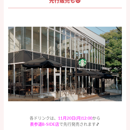
先行販売も😆
各ドリンクは、
11月20日(月)12:00
から
表参道B-SIDE店
で先行発売されます🎵