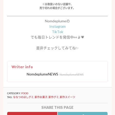
※お取扱いのない店舗や、
売り切れの場合がございます。
Nomdeplumeの
Instagram
TikTok
でも毎日トレンドを発信中👀📡💗
是非チェックしてみてね✨
Writer info
NomdeplumeNEWS
NomdeplumeNEWS
CATEGORY:
FOOD
TAG:
ななつのほしグミ
,
新作お菓子
,
新作グミ
,
新作スイーツ
SHARE THIS PAGE