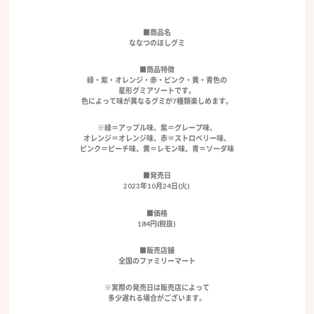
■商品名
ななつのほしグミ
■商品特徴
緑・紫・オレンジ・赤・ピンク・黄・青色の
星形グミアソートです。
色によって味が異なるグミが7種類楽しめます。
※緑＝アップル味、紫＝グレープ味、
オレンジ＝オレンジ味、赤＝ストロベリー味、
ピンク＝ピーチ味、黄＝レモン味、青＝ソーダ味
■発売日
2023年10月24日(火)
■価格
184円(税抜)
■販売店舗
全国のファミリーマート
※実際の発売日は販売店によって
多少遅れる場合がございます。