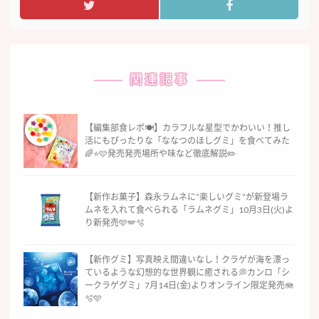
関連記事
【編集部食レポ🍽】カラフルな星型でかわいい！推し
活にもぴったりな「ななつのほしグミ」を食べてみた
🌈⭐️🩷発売発売場所や味など徹底解説✏️
【新作お菓子】森永ラムネに“楽しいグミ”が新登場ラ
ムネを入れて食べられる「ラムネグミ」10月3日(火)よ
り新発売🩵🪽🫧
【新作グミ】写真映え間違いなし！クラゲが海を漂っ
ているような幻想的な世界観に癒される💭カンロ「シ
ークラゲグミ」7月14日(金)よりオンライン限定発売🪼
🫧🩵