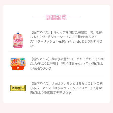
関連記事
【新作アイス!!】キャップを開けた瞬間に「旬」を感
じる！？“旬”感ジューシー！これぞ桃の“飲むアイ
ス”『クーリッシュ THE桃』6月24日(月)より新発売🍑
🧊✨
【新作アイス】微細氷の量がUP！冷たい冷たいあの商
品が2年ぶりに登場！『爽 冷凍みかん』5月27日(月)よ
り新発売🍨🍊🧊
【新作アイス】さっぱりレモンとはちみつのレトロ感
じるバーアイス『はちみつレモンアイスバー』5月20
日(月)より季節限定発売🍯🍋🍨