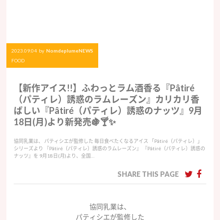
2023.09.04
by
NomdeplumeNEWS
FOOD
【新作アイス!!】ふわっとラム酒香る『Pâtiré
（パティレ）誘惑のラムレーズン』カリカリ香
ばしい『Pâtiré（パティレ）誘惑のナッツ』9月
18日(月)より新発売🍇🍸✨
協同乳業は、 パティシエが監修した 毎日食べたくなるアイス 「Pâtiré（パティレ）」
シリーズより 『Pâtiré（パティレ）誘惑のラムレーズン』 『Pâtiré（パティレ）誘惑の
ナッツ』を 9月18日(月)より、全国…
SHARE THIS PAGE
協同乳業は、
パティシエが監修した