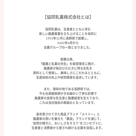
【協同乳業株式会社とは】
協同乳業は、生産者とともに歩む
新しい酪農事業を立ち上げることを目的に
1953年12月に長野県で創業し、
2022年6月から
全農グループの一員となりました。
創業以来、
「酪農と乳業の共生」を経営理念に掲げ、
酪農家が毎日ひたむきに搾る生乳を
原料として使用し、美味しさにこだわるとともに、
生産技術の向上や研究開発を追求しています。
また、発祥の地である長野県では、
今も社員獣医師がきめ細かい丁寧な診療で
酪農家の良質な乳生産と酪農経営を支えており、
これは当社独自の取組みとなっています。
長年愛されてきた商品ブランド「メイトー」と
酪農家の想いを乗せた「農協」ブランドを通じて、
”自然の輝きに、おいしさをそえて”をコンセプトに、
生産者と消費者から愛され続ける企業を目指します。