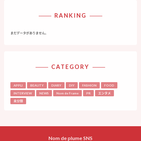
RANKING
まだデータがありません。
CATEGORY
APPLI
BEAUTY
DIARY
DIY
FASHION
FOOD
INTERVIEW
NEWS
Nom de Frame
PR
エンタメ
未分類
Nom de plume SNS