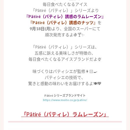
毎日食べたくなるアイス
「Pâtiré（パティレ）」シリーズより
『Pâtiré（パティレ）誘惑のラムレーズン』
『Pâtiré（パティレ）誘惑のナッツ』
を
9月18日(月)
より、全国のスーパーにて
順次発売するよ🍇🍸✨
「Pâtiré（パティレ）」シリーズは、
五感に訴える美味しさが特徴の、
毎日食べたくなるアイスブランドだよ🍨
味づくりはパティシエが監修👩🏻‍🍳
パティシエの技術で、
驚きと感動の味わいをお届けするよ🍽️💖
Pâtiré シリーズブランドサイト
https://www.meito.co.jp/patire/
「Pâtiré（パティレ）ラムレーズン」