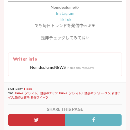
Nomdeplumeの
Instagram
TikTok
でも毎日トレンドを発信中👀📡💗
是非チェックしてみてね
✨
Writer info
NomdeplumeNEWS
NomdeplumeNEWS
CATEGORY:
FOOD
TAG:
Pâtiré（パティレ）誘惑のナッツ
,
Pâtiré（パティレ）誘惑のラムレーズン
,
新作ア
イス
,
新作お菓子
,
新作スイーツ
SHARE THIS PAGE