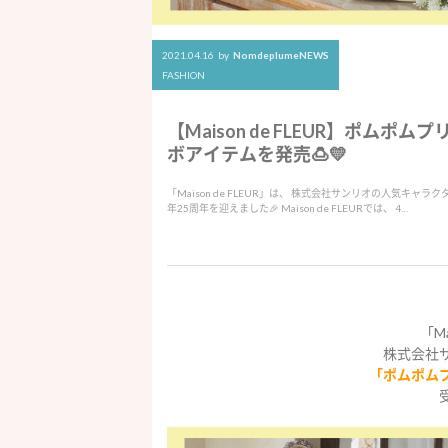
2021.04.16
by
NomdeplumeNEWS
FASHION
【Maison de FLEUR】ポムポ
ボアイテムを発売🍮💛
「Maison de FLEUR」は、 株式会社サンリオの人気キャ
年25周年を迎えました🎉 Maison de FLEURでは、 4…
「Ma
株式会社
「ポムポム