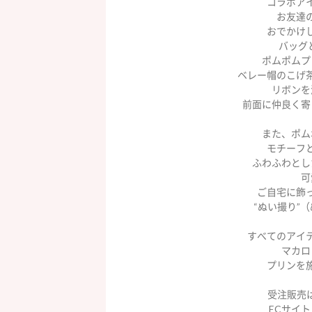
コラボア
お友達
おでかけ
バッグ
ポムポムプ
ベレー帽のこげ
リボンを
前面に仲良く寄
また、ポム
モチーフ
ふわふわとし
可
ご自宅に飾
“ぬい撮り”
すべてのアイ
マカロ
プリンを
受注販売は
ECサイト