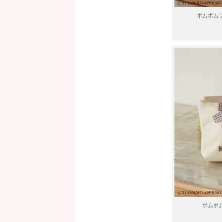
ポムポム
ポムポ