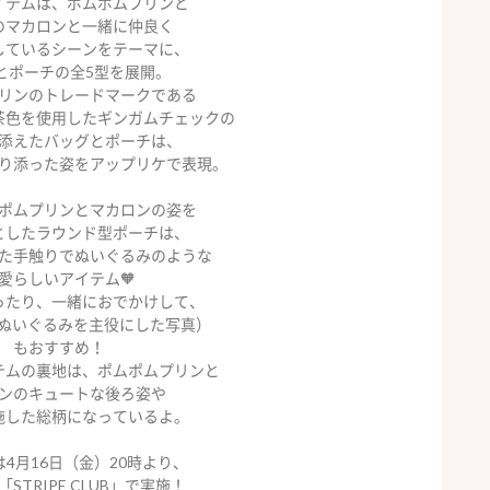
イテムは、ポムポムプリンと
のマカロンと一緒に仲良く
しているシーンをテーマに、
とポーチの全5型を展開。
リンのトレードマークである
茶色を使用したギンガムチェックの
添えたバッグとポーチは、
り添った姿をアップリケで表現。
ポムプリンとマカロンの姿を
としたラウンド型ポーチは、
た手触りでぬいぐるみのような
愛らしいアイテム🧡
ったり、一緒におでかけして、
（ぬいぐるみを主役にした写真）
もおすすめ！
テムの裏地は、ポムポムプリンと
ンのキュートな後ろ姿や
施した総柄になっているよ。
4月16日（金）20時より、
「STRIPE CLUB」で実施！