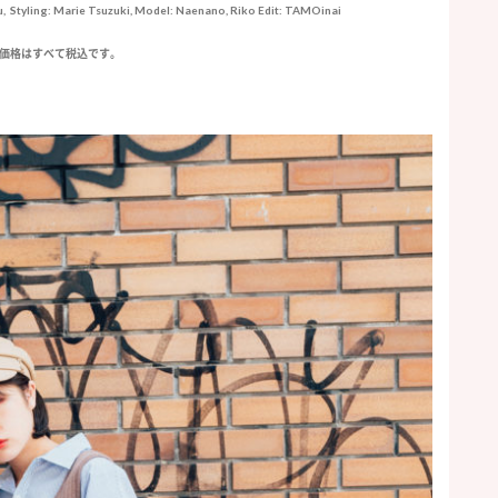
u, Styling: Marie Tsuzuki, Model: Naenano, Riko Edit: TAMOinai
価格はすべて税込です。