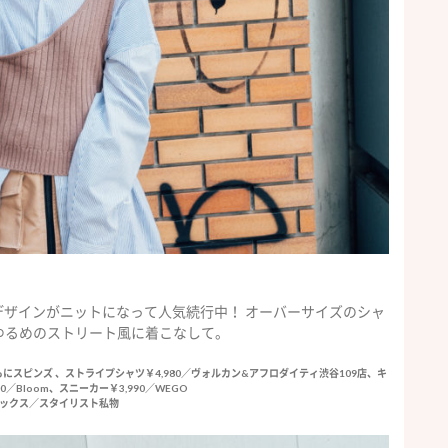
ザインがニットになって人気続行中！ オーバーサイズのシャ
ゆるめのストリート風に着こなして。
ともにスピンズ 、ストライプシャツ￥4,980／ヴォルカン&アフロダイティ渋谷109店、キ
0／Bloom、スニーカー￥3,990／WEGO
ックス／スタイリスト私物