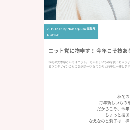
2019.12.12
by
Nomdeplume編集部
FASHION
ニット党に物申す！ 今年こそ技あ
秋冬の大本命といえばニット。 毎年新しいものを買っちゃう子
ありなデザインのものを選ぼー♡ なえなのと莉子は一押しデ
秋冬の
毎年新しいもの
だからこそ、今年
ちょっと技あ
なえなのと莉子は一押