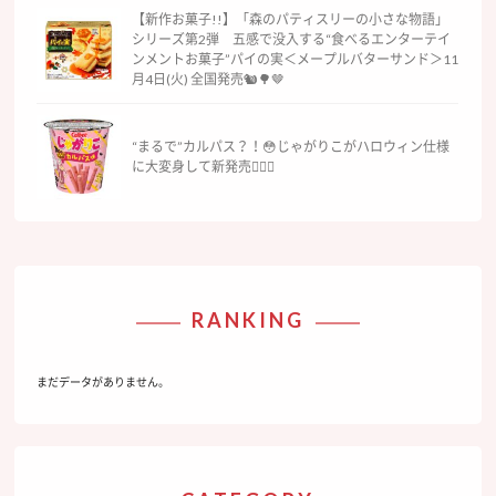
【新作お菓子!!】「森のパティスリーの小さな物語」
シリーズ第2弾 五感で没入する“食べるエンターテイ
ンメントお菓子”パイの実＜メープルバターサンド＞11
月4日(火) 全国発売🐿🌳🤎
“まるで”カルパス？！😳じゃがりこがハロウィン仕様
に大変身して新発売🧛‍♀️✨
RANKING
まだデータがありません。