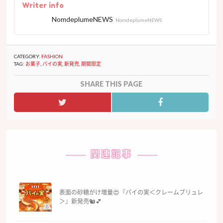
Writer info
NomdeplumeNEWS
NomdeplumeNEWS
CATEGORY:
FASHION
TAG:
お菓子
,
パイの実
,
新発売
,
期間限定
SHARE THIS PAGE
関連記事
表面の砂糖がけ増量😍『パイの実＜クレームブリュレ
＞』新発売🐿💕