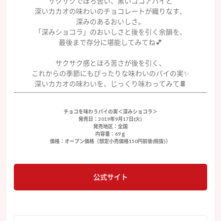
サクサクでほろ苦い、黒いココアパイと
深いカカオの味わいのチョコレートが織りなす、
深みのあるおいしさ。
「深みショコラ」のおいしさと後を引く余韻を、
最後まで存分に堪能してみてね💕
サクサク感とほろ苦さが後を引く、
これからの季節にもぴったりな味わいのパイの実✨
深いカカオの味わいを、じっくり味わってみて🍫
チョコを味わうパイの実＜深みショコラ＞
発売日：2019年9月17日(火)
発売地区：全国
内容量：69ｇ
価格：オープン価格（想定小売価格150円前後(税抜)）
公式サイト