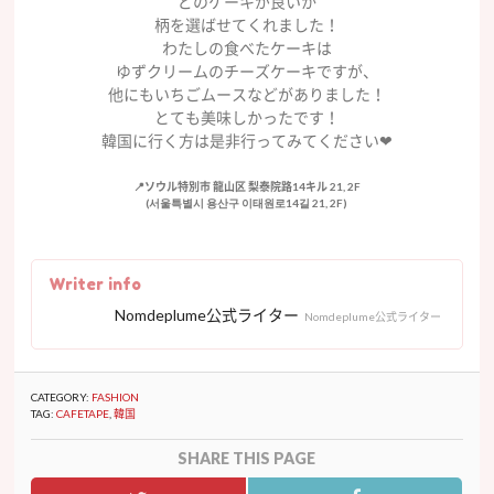
どのケーキが良いか
柄を選ばせてくれました！
わたしの食べたケーキは
ゆずクリームのチーズケーキですが、
他にもいちごムースなどがありました！
とても美味しかったです！
韓国に行く方は是非行ってみてください❤︎
📍ソウル特別市 龍山区 梨泰院路14キル 21, 2F
(서울특별시 용산구 이태원로14길 21, 2F)
Writer info
Nomdeplume公式ライター
Nomdeplume公式ライター
CATEGORY:
FASHION
TAG:
CAFETAPE
,
韓国
SHARE THIS PAGE