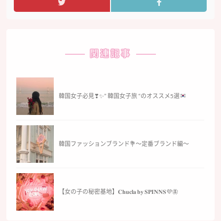
関連記事
韓国女子必見
❣
✨
” 韓国女子旅 “のオススメ5選
韓国ファッションブランド💐〜定番ブランド編〜
【女の子の秘密基地】𝐂𝐡𝐮𝐜𝐥𝐚 𝐛𝐲 𝐒‌𝐏‌𝐈‌𝐍‌𝐍‌𝐒💜🦋