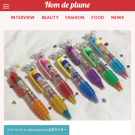
INTERVIEW
BEAUTY
FASHION
FOOD
NEWS
2018.10.09
by
Nomdeplume公式ライター