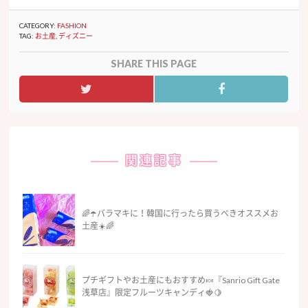
CATEGORY:
FASHION
TAG:
お土産
,
ディズニー
SHARE THIS PAGE
関連記事
🌈☂️バラマキに！韓国に行ったら買うべきオススメお
土産☀️🌈
プチギフトやお土産にもおすすめ🍬『Sanrio Gift Gate
浅草店』限定フルーツキャンディ🍓🍋