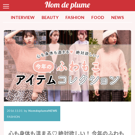
INTERVIEW
BEAUTY
FASHION
FOOD
NEWS
2016.11.01
by
NomdeplumeNEWS
FASHION
心も身体も温まる♡ 絶対欲しい！ 今年のふわも