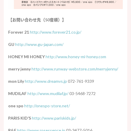
【お問い合わせ先（50音順）】
Forever 21
http://www.forever21.co.jp/
GU
http://www.gu-japan.com/
HONEY MI HONEY
http://www.honey-mi-honey.com
merry jenny
http://www.runway-webstore.com/merryjenny/
mon Lily
http://www.dreamvs.jp
072-761-9339
MUDILAF
http://www.mudilaf.jp/
03-5468-7272
one spo
http://onespo-store.net/
PARIS KID’S
http://www.pariskids.jp/
R&E
http://www.rosessence.jp
03-3477-5016