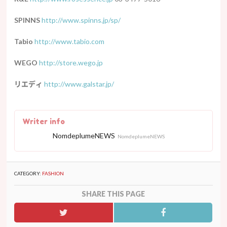
SPINNS
http://www.spinns.jp/sp/
Tabio
http://www.tabio.com
WEGO
http://store.wego.jp
リエディ
http://www.galstar.jp/
Writer info
NomdeplumeNEWS
NomdeplumeNEWS
CATEGORY:
FASHION
SHARE THIS PAGE