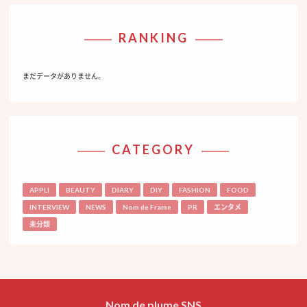
RANKING
まだデータがありません。
CATEGORY
APPLI
BEAUTY
DIARY
DIY
FASHION
FOOD
INTERVIEW
NEWS
Nom de Frame
PR
エンタメ
未分類
Nom de plume SNS