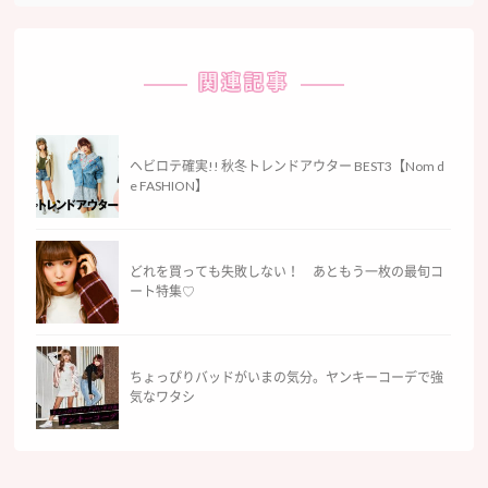
関連記事
ヘビロテ確実!! 秋冬トレンドアウター BEST3【Nom d
e FASHION】
どれを買っても失敗しない！ あともう一枚の最旬コ
ート特集♡
ちょっぴりバッドがいまの気分。ヤンキーコーデで強
気なワタシ