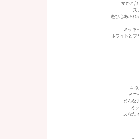
かかと部
ス
遊び心あふれ
ミッキ
ホワイトとブ
ーーーーーーー
主役
ミニ
どんな
ミッ
あなた