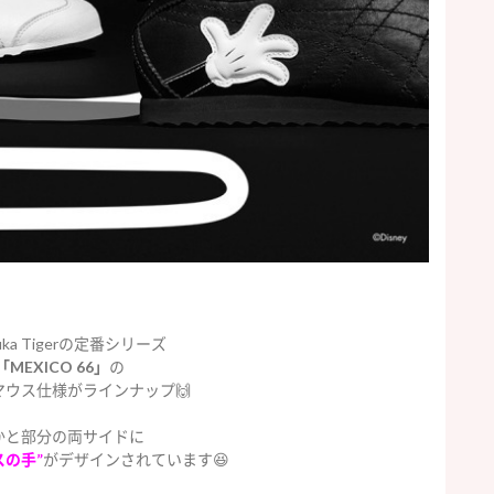
suka Tigerの定番シリーズ
「MEXICO 66」
の
マウス仕様がラインナップ🙌
かと部分の両サイドに
スの手”
がデザインされています😆