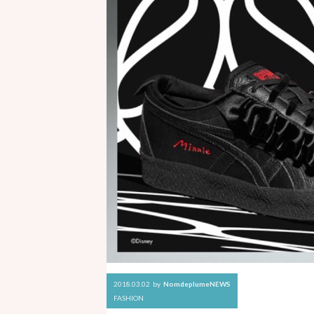
2018.03.02
by
NomdeplumeNEWS
FASHION