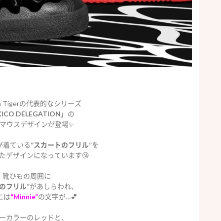
uka Tigerの代表的なシリーズ
ICO DELEGATION」
の
マウスデザインが登場✨
が着ている
”スカートのフリル”
を
たデザインになっています😘
靴ひもの周囲に
のフリル”
があしらわれ、
には
“Minnie”
の文字が…💕
ーカラーのレッドと、