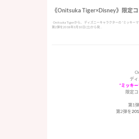
《Onitsuka Tiger×Disney
Onitsuka Tigerから、 ディズニーキャラクターの ”ミッ
第2弾を2018年3月10日(土)から発…
O
ディ
”ミッキ
限定コ
第1
第2弾を
20