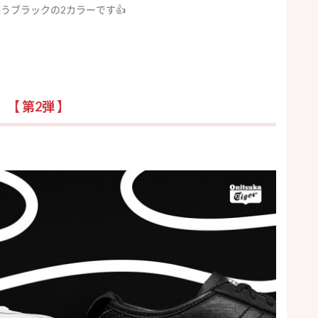
うブラックの2カラーです👍
【 第2弾 】