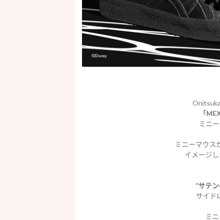
Onits
「MEX
ミニー
ミニーマウス
イメージし
”サテン
サイド
ミニ