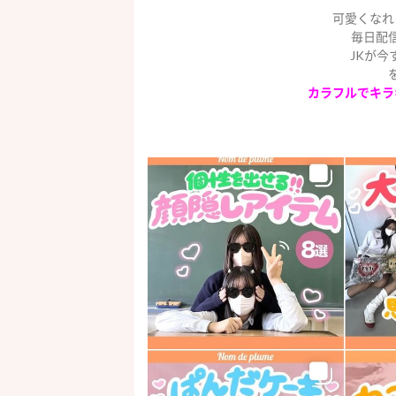
可愛くなれ
毎日配
JKが
カラフルで
キラ