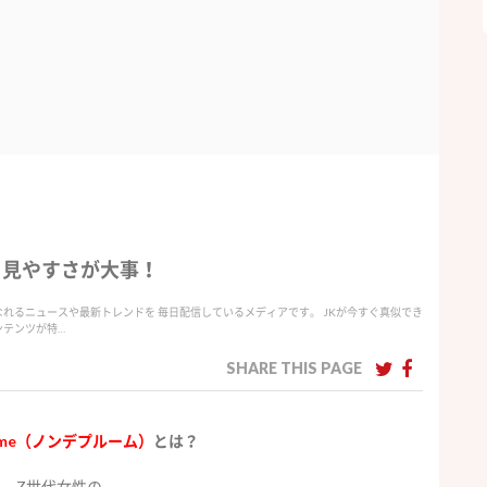
より見やすさが大事！
愛くなれるニュースや最新トレンドを 毎日配信しているメディアです。 JKが今すぐ真似でき
ンテンツが特…
SHARE THIS PAGE
lume（ノンデプルーム）
とは？
Z世代女性の