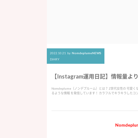
2022.10.21
by
NomdeplumeNEWS
DIARY
【Instagram運用日記】情報量
Nomdeplume（ノンデプルーム）とは？ Z世代女性の 可
るような情報 を発信しています！ カラフルでキラキラしたコ
Nomdep