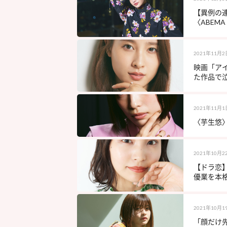
【異例の連
〈ABEM
2021年11月2
映画「ア
た作品で
2021年11月1
〈芋生悠〉
2021年10月2
【ドラ恋
優業を本
2021年10月1
「顔だけ