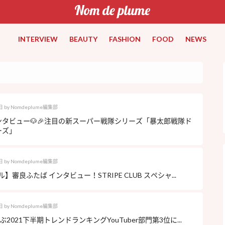
INTERVIEW
BEAUTY
FASHION
FOOD
NEWS
日
by
Nomdeplume編集部
タビュー🐶🎉注目の新スーパー戦隊シリーズ「暴太郎戦隊ド
ーズ」
日
by
Nomdeplume編集部
】審良ふたば インタビュー！STRIPE CLUB スペシャ...
日
by
Nomdeplume編集部
2021下半期トレンドランキングYouTuber部門第3位に...