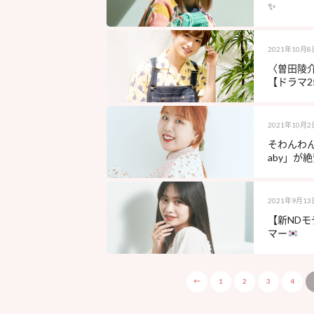
✨
2021年10月8
〈曽田陵
【ドラマ
2021年10月2
そわんわん
aby」が
2021年9月13
【新ND
マー
←
1
2
3
4