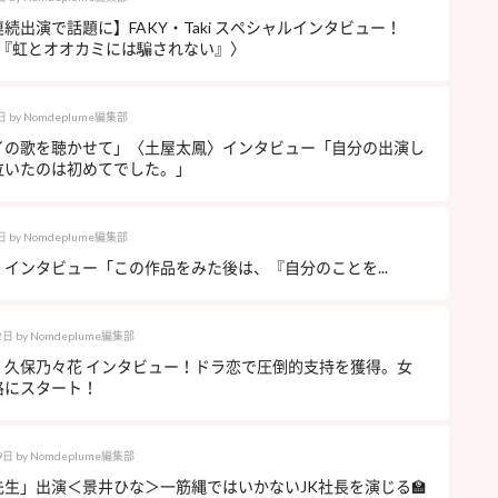
続出演で話題に】FAKY・Taki スペシャルインタビュー！
A『虹とオオカミには騙されない』〉
日
by
Nomdeplume編集部
イの歌を聴かせて」〈土屋太鳳〉インタビュー「自分の出演し
泣いたのは初めてでした。」
日
by
Nomdeplume編集部
インタビュー「この作品をみた後は、『自分のことを...
2日
by
Nomdeplume編集部
】久保乃々花 インタビュー！ドラ恋で圧倒的支持を獲得。女
格にスタート！
9日
by
Nomdeplume編集部
先生」出演＜景井ひな＞一筋縄ではいかないJK社長を演じる🏫