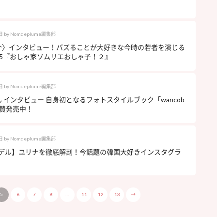
日
by
Nomdeplume編集部
介〉インタビュー！バズることが大好きな今時の若者を演じる
25『おしゃ家ソムリエおしゃ子！２』
日
by
Nomdeplume編集部
 インタビュー 自身初となるフォトスタイルブック「wancob
絶賛発売中！
日
by
Nomdeplume編集部
モデル】ユリナを徹底解剖！今話題の韓国大好きインスタグラ
5
6
7
8
…
11
12
13
→