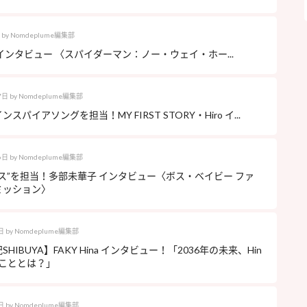
by
Nomdeplume編集部
インタビュー 〈スパイダーマン：ノー・ウェイ・ホー...
7日
by
Nomdeplume編集部
スパイアソングを担当！MY FIRST STORY・Hiro イ...
6日
by
Nomdeplume編集部
ス”を担当！多部未華子 インタビュー〈ボス・ベイビー ファ
ミッション〉
日
by
Nomdeplume編集部
HIBUYA】FAKY Hina インタビュー！「2036年の未来、Hin
いこととは？」
日
by
Nomdeplume編集部