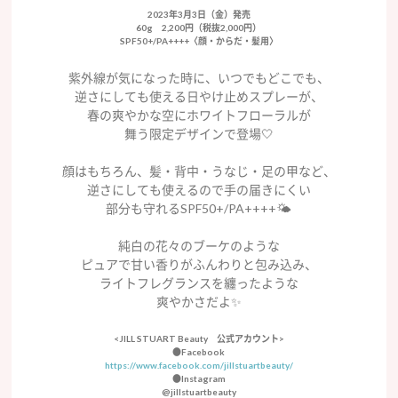
2023年3月3日（金）発売
60g 2,200円（税抜2,000円）
SPF50+/PA++++〈顔・からだ・髪用〉
紫外線が気になった時に、いつでもどこでも、
逆さにしても使える日やけ止めスプレーが、
春の爽やかな空にホワイトフローラルが
舞う限定デザインで登場🤍
顔はもちろん、髪・背中・うなじ・足の甲など、
逆さにしても使えるので手の届きにくい
部分も守れるSPF50+/PA++++🌤
純白の花々のブーケのような
ピュアで甘い香りがふんわりと包み込み、
ライトフレグランスを纏ったような
爽やかさだよ✨
<JILL STUART Beauty 公式アカウント>
●Facebook
https://www.facebook.com/jillstuartbeauty/
●Instagram
@jillstuartbeauty