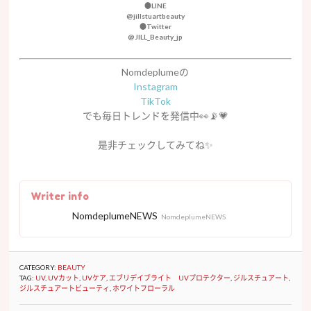
●LINE
@jillstuartbeauty
●Twitter
@JILL_Beauty_jp
Nomdeplumeの
Instagram
TikTok
でも毎日トレンドを発信中👀📡💗
是非チェックしてみてね✨
Writer info
NomdeplumeNEWS
NomdeplumeNEWS
CATEGORY:
BEAUTY
TAG:
UV
,
UVカット
,
UVケア
,
エブリデイブライト UVプロテクター
,
ジルスチュアート
,
ジルスチュアートビューティ
,
ホワイトフローラル