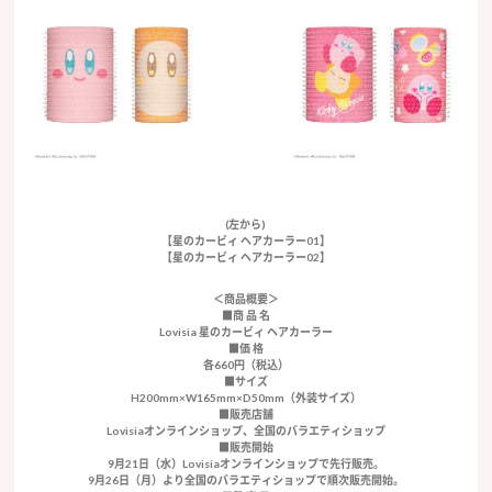
(左から)
【星のカービィ ヘアカーラー01】
【星のカービィ ヘアカーラー02】
＜商品概要＞
■商 品 名
Lovisia 星のカービィ ヘアカーラー
■価 格
各660円（税込）
■サイズ
H200mm×W165mm×D50mm（外装サイズ）
■販売店舗
Lovisiaオンラインショップ、全国のバラエティショップ
■販売開始
9月21日（水）Lovisiaオンラインショップで先行販売。
9月26日（月）より全国のバラエティショップで順次販売開始。