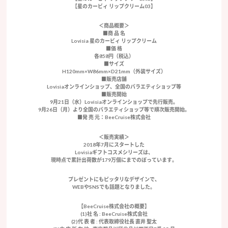
【星のカービィ リップクリーム03】
＜商品概要＞
■商 品 名
Lovisia 星のカービィ リップクリーム
■価 格
各858円（税込）
■サイズ
H120mm×W86mm×D21mm（外装サイズ）
■販売店舗
Lovisiaオンラインショップ、全国のバラエティショップ等
■販売開始
9月21日（水）Lovisiaオンラインショップで先行販売。
9月26日（月）より全国のバラエティショップ等で順次販売開始。
■発 売 元：BeeCruise株式会社
＜販売実績＞
2018年7月にスタートした
Lovisiaギフトコスメシリーズは、
現時点で累計出荷数が179万個にまでのぼっています。
プレゼントにもピッタリなデザインで、
WEBやSNSでも話題となりました。
【BeeCruise株式会社の概要】
(1)社 名 : BeeCruise株式会社
(2)代 表 者 : 代表取締役社長 直井 聖太