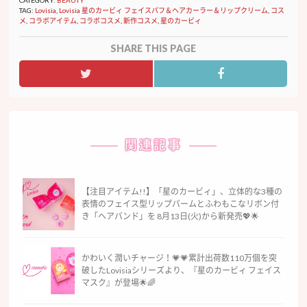
TAG:
Lovisia
,
Lovisia 星のカービィ フェイスパフ＆ヘアカーラー＆リップクリーム
,
コス
メ
,
コラボアイテム
,
コラボコスメ
,
新作コスメ
,
星のカービィ
SHARE THIS PAGE
関連記事
【注目アイテム!!】「星のカービィ」、立体的な3種の
表情のフェイス型リップバームとふわもこなリボン付
き「ヘアバンド」を 8月13日(火)から新発売💖🌟
かわいく潤いチャージ！💗💗累計出荷数110万個を突
破したLovisiaシリーズより、『星のカービィ フェイス
マスク』が登場🌟🌈