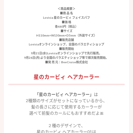
＜商品概要＞
■商 品 名
Lovisia 星のカービィ フェイスパフ
■価 格
各660円（税込）
■サイズ
H110mm×W130mm×D5mm（外装サイズ）
■販売店舗
Lovisiaオンラインショップ、全国のバラエティショップ
■販売開始
9月21日(水)Lovisiaオンラインショップで先行販売。
9月26日(月)より全国のバラエティショップ等で順次販売開始。
■発 売 元：BeeCruise株式会社
星のカービィ ヘアカーラー
「星のカービィ ヘアカーラー」
は
2種類のサイズがセットになっているから、
髪の長さに応じて使用するカーラーが
選べて前髪のカールにもおすすめだよ🎀
２種のデザインで、
星のカービィ ヘアカーラー01は