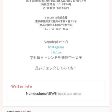
(3)本 店 所 在 地 : 東京都品川区北品川四丁目7番 35 号
(4)設 立 年 月 : 2017年10月
(5)資 本 金 : 100百万円
BeeCruise株式会社
東京都品川区北品川 4 丁目 7 番 35 号
【商品に関するお問い合わせ先】
TEL ： 03-6694-4602
Nomdeplumeの
Instagram
TikTok
でも毎日トレンドを発信中👀📡💗
是非チェックしてみてね
✨
Writer info
NomdeplumeNEWS
NomdeplumeNEWS
CATEGORY:
BEAUTY