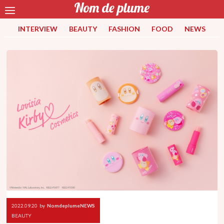
INTERVIEW
BEAUTY
FASHION
FOOD
NEWS
2022.09.20
by
NomdeplumeNEWS
BEAUTY