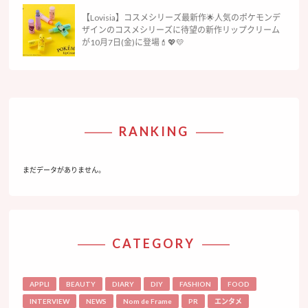
【Lovisia】コスメシリーズ最新作🌟人気のポケモンデ
ザインのコスメシリーズに待望の新作リップクリーム
が10月7日(金)に登場💄💖💛
RANKING
まだデータがありません。
CATEGORY
APPLI
BEAUTY
DIARY
DIY
FASHION
FOOD
INTERVIEW
NEWS
Nom de Frame
PR
エンタメ