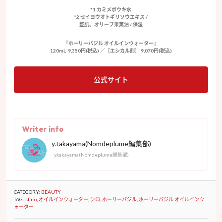
*1 カミメボウキ水
*2 セイヨウオトギリソウエキス /
整肌、オリーブ果実油 / 保湿
『ホーリーバジル オイルインウォーター』
120mL 9,350円(税込) ／［エシカル割］ 9,070円(税込)
公式サイト
Writer info
y.takayama(Nomdeplume編集部)
y.takayama(Nomdeplume編集部)
CATEGORY:
BEAUTY
TAG:
shiro
,
オイルインウォーター
,
シロ
,
ホーリーバジル
,
ホーリーバジル オイルインウ
ォーター