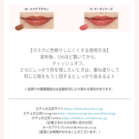
【マスクに色移りしにくくする使用方法】
塗布後、5分ほど置いてから、
ティッシュオフ。
さらにしっかり色を残したいときは、重ね塗りして
同じ工程をもう１回するとしっかり染まるよ💄
※店頭での展開開始⽇は店舗状況により異なる場合があります。
エテュセ公式サイト
https://www.ettusais.co.jp
エテュセ公式Instagram
https://www.instagram.com/ettusaisjp
エテュセ公式Twitter
https://twitter.com/ettusais_jp
【お客さまからのお問い合わせ先】
メールアドレス infoet@ettusais.co.jp
（返信にお時間がかかることがございます。）