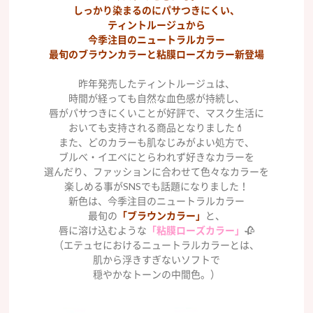
しっかり染まるのにパサつきにくい、
ティントルージュから
今季注目のニュートラルカラー
最旬のブラウンカラーと粘膜ローズカラー新登場
昨年発売したティントルージュは、
時間が経っても自然な血色感が持続し、
唇がパサつきにくいことが好評で、マスク生活に
おいても支持される商品となりました💄
また、どのカラーも肌なじみがよい処方で、
ブルべ・イエベにとらわれず好きなカラーを
選んだり、ファッションに合わせて色々なカラーを
楽しめる事がSNSでも話題になりました！
新色は、今季注目のニュートラルカラー
最旬の
「ブラウンカラー」
と、
唇に溶け込むような
「粘膜ローズカラー」
🥀
（エテュセにおけるニュートラルカラーとは、
肌から浮きすぎないソフトで
穏やかなトーンの中間色。）