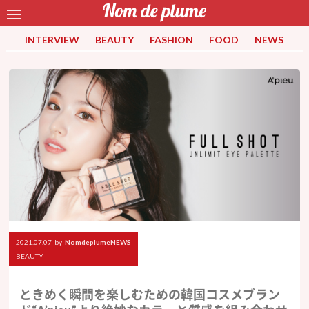
INTERVIEW
BEAUTY
FASHION
FOOD
NEWS
2021.07.07
by
NomdeplumeNEWS
BEAUTY
ときめく瞬間を楽しむための韓国コスメブラン