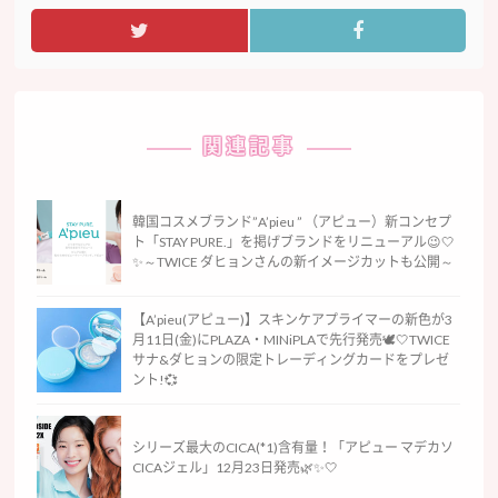
関連記事
韓国コスメブランド”A’pieu ” （アピュー）新コンセプ
ト「STAY PURE.」を掲げブランドをリニューアル😉🤍
✨～TWICE ダヒョンさんの新イメージカットも公開～
【A’pieu(アピュー)】スキンケアプライマーの新色が3
月11日(金)にPLAZA・MINiPLAで先行発売🕊🤍TWICE
サナ&ダヒョンの限定トレーディングカードをプレゼ
ント!💞
シリーズ最大のCICA(*1)含有量！「アピュー マデカソ
CICAジェル」12月23日発売🌿✨🤍