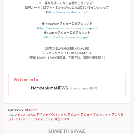
※一部取り扱いのない店舗がございます）
販売ルート：ロフト・ミシャジャパン公式オンラインショップ
（
https://www.misshajp.com/
）
◆Instagramアピュー公式アカウント
https://www.instagram.com/apieu_japan/
◆Twitterアピュー公式アカウント
https://twitter.com/apieu_japan
【お客さまからのお問い合わせ先】
ミシャジャパン TEL.0120-348-154
（平日 10:00～17:00 祝祭日、年末年始、夏期休業を除く）
Writer info
NomdeplumeNEWS
NomdeplumeNEWS
CATEGORY:
BEAUTY
TAG:
A'PIEU
,
TWICE
,
アイシャドウパレット
,
アピュー
,
アピュー フルショット アンリミ
ット アイパレット
,
コスメ
,
ミシャ
,
韓国コスメ
SHARE THIS PAGE