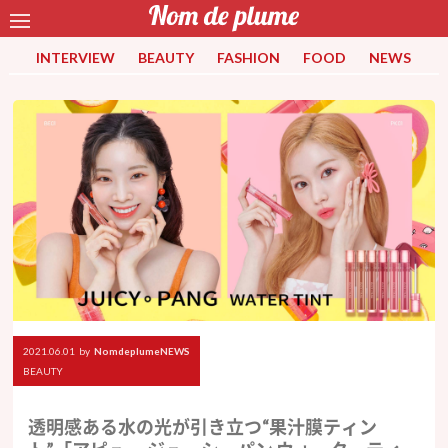
INTERVIEW
BEAUTY
FASHION
FOOD
NEWS
2021.06.01
by
NomdeplumeNEWS
BEAUTY
透明感ある水の光が引き立つ“果汁膜ティン