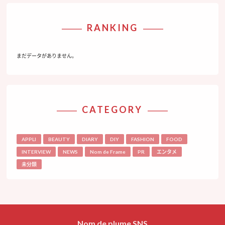
RANKING
まだデータがありません。
CATEGORY
APPLI
BEAUTY
DIARY
DIY
FASHION
FOOD
INTERVIEW
NEWS
Nom de Frame
PR
エンタメ
未分類
Nom de plume SNS