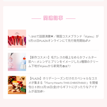
関連記事
＼SNSで話題沸騰💗／韓国コスメブランド『A’pieu』が
5月15日PLAZAオンラインにて先行発売開始🌈🎉
【新作コスメ!!】毛穴レスの極上なめらかフィルター
肌へ✨メレンゲとプリンをイメージした2種類のクリー
ム下地がA’pieuから新発売🧁🎀💘
【PLAZA】ホリデーシーズンだけのスペシャルなコス
メが集まる「Flurry Hearts THIS CHRISTMAS!」を開催
🎅🏻💄💌11月18日(金)からギフトにぴったりなアイテ
ムが追加🎁✨