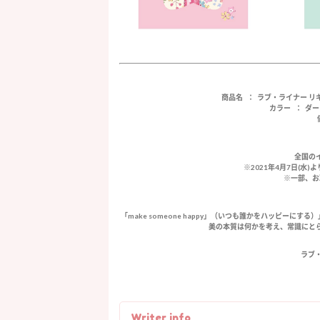
商品名 ： ラブ・ライナー 
カラー ： ダ
全国の
※2021年4月7日(
※一部、お
「make someone happy」（いつも誰かをハッピー
美の本質は何かを考え、常識にと
ラブ
Writer info