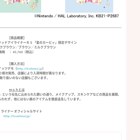
【商品概要】
リキッドアイライナーＲ３ 「星のカービィ」限定デザイン
ークブラウン／ブラウン／ミルクブラウン
価格 ： ¥1,760（税込）
【購入方法】
イッツデモ（
http://itsdemo.jp
）
水)より順次発売、店舗により入荷時期が異なります。
取り扱いのない店舗もございます。
ｍｓｈとは
にする）」という社名に込められた願いの通り、メイクアップ、スキンケアなどの商品を展開。
らわれず、他にはない美のアイテムを徹底追及しています。
・ライナー オフィシャルサイト
http://loveliner.jp/