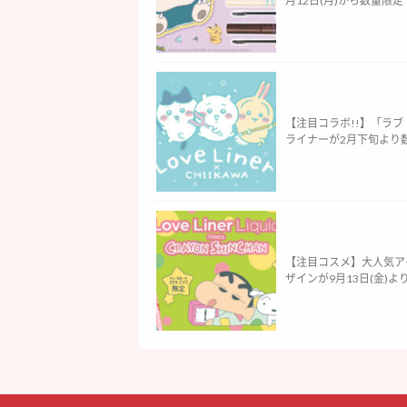
月12日(月)から数量限定で
【注目コラボ!!】「ラ
ライナーが2月下旬より数量限
【注目コスメ】大人気ア
ザインが9月13日(金)より新