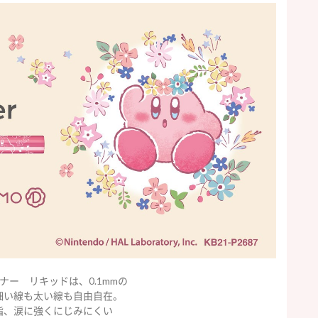
ナー リキッドは、0.1mmの
細い線も太い線も自由自在。
脂、涙に強くにじみにくい