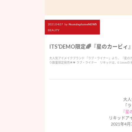
2021.04.07
by
NomdeplumeNEWS
BEAUTY
ITS’DEMO限定🌈『星のカービ
大人気アイメイクブランド 「ラブ・ライナー」より、 『星のカー
り数量限定発売🌟💗 ラブ・ライナー リキッドは、0.1mmの
大人
「ラ
『星
リキッドア
2021年4