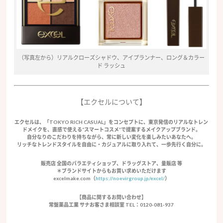
（写真左から）リアルクローズシャドウ、アイプランナー、ロング＆カラー
ド ラッシュ
【エクセルについて】
エクセルは、「TOKYO RICH CASUAL」をコンセプトに、東京発信のリアルなトレン
ドメイクを、直感で使える“スマートコスメ”で提案するメイクアップブランド。
自分なりのこだわりを持ちながら、常に新しい変化を楽しみたいあなたへ。
リッチなトレンドスタイルを自由に・カジュアルに取り入れて、一歩先行く自分に。
販売店 全国のバラエティショップ、ドラッグストア、量販店 等
＊ブランドサイトからもお買い求めいただけます
excelmake.com（
https://noevirgroup.jp/excel/
）
【商品に関するお問い合わせ】
常盤薬品工業 サナお客さま相談室 TEL：0120-081-937