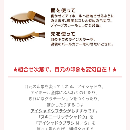
★組合せ次第で、目元の印象も変幻自在！★
目元の印象を変えてくれる、アイシャドウ。
アイホール全体にふんわりのせたり、
きれいなグラデ―ションをつくったり、
ぼかしたりするには
アイシャドウブラシ
がおすすめです。
「スキニーリッチシャドウ」
を
「アイシャドウブラシ Ｍ／Ｓ」
を
使って重ねれば、
繊細タッチで