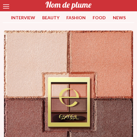
INTERVIEW
BEAUTY
FASHION
FOOD
NEWS