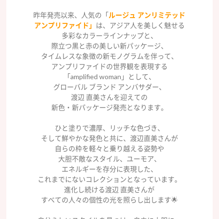
昨年発売以来、人気の「
ルージュ アンリミテッド
アンプリファイド」
は、アジア人を美しく魅せる
多彩なカラーラインナップと、
際立つ黒と赤の美しい新パッケージ、
タイムレスな象徴の新モノグラムを伴って、
アンプリファイドの世界観を表現する
「amplified woman」として、
グローバル ブランド アンバサダー、
渡辺 直美さんを迎えての
新色・新パッケージ発売となります。
ひと塗りで濃厚、リッチな色づき、
そして鮮やかな発色と共に、渡辺直美さんが
自らの枠を軽々と乗り越える姿勢や
大胆不敵なスタイル、ユーモア、
エネルギーを存分に表現した、
これまでにないコレクションとなっています。
進化し続ける渡辺 直美さんが
すべての人々の個性の光を照らし出します🌟