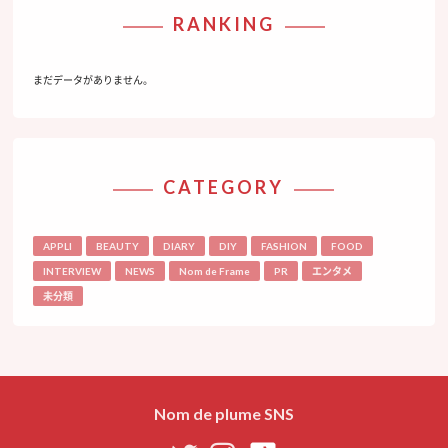
RANKING
まだデータがありません。
CATEGORY
APPLI
BEAUTY
DIARY
DIY
FASHION
FOOD
INTERVIEW
NEWS
Nom de Frame
PR
エンタメ
未分類
Nom de plume SNS