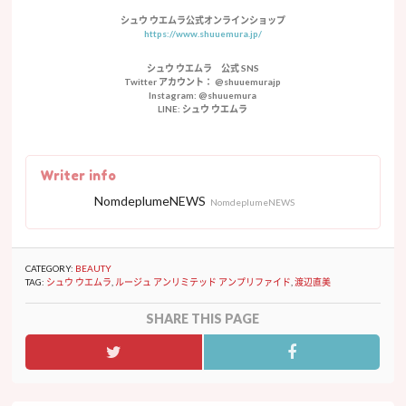
シュウ ウエムラ公式オンラインショップ
https://www.shuuemura.jp/
シュウ ウエムラ 公式 SNS
Twitter アカウント： @shuuemurajp
Instagram: @shuuemura
LINE: シュウ ウエムラ
Writer info
NomdeplumeNEWS
NomdeplumeNEWS
CATEGORY:
BEAUTY
TAG:
シュウ ウエムラ
,
ルージュ アンリミテッド アンプリファイド
,
渡辺直美
SHARE THIS PAGE