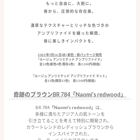
もっと自由に、大胆に。
唇から、圧倒的な存在美。
濃厚なテクスチャーとリッチな色づきの
アンプリファイドを纏った瞬間、
唇に美しきインパクトを。
2020 年9月16 日(水) 新色・新パッケージ発売
「ルージュ アンリミテッド アンプリファイド」
全10色(新色4色 既存6色) 各3,300円(税抜)
「ルージュ アンリミテッド アンプリファイド マット」
全13色(既存13色) 各3,300円(税抜)
奇跡のブラウンBR 784「Naomi’s redwood」
BR 784
「Naomi’s redwood」
は、
多様に満ちたアジア人の肌トーンを
引き立てることを考えて特別に開発され、
カラートレンドのレディッシュブラウンから
インスパイアされた、