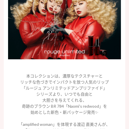
本コレクションは、濃厚なテクスチャーと
リッチな色づきでインパクトを放つ人気のリップ
「ルージュ アンリミテッドアンプリファイド」
シリーズより、いつでも自由と
大胆さを与えてくれる、
奇跡のブラウン BR 784「Naomi’s redwood」を
始めとした新色・新パッケージ発売✨
「amplified woman」を体現する渡辺 直美さんが、