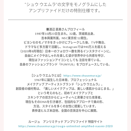
“シュウ ウエムラ”の文字をモノグラムにした
アンプリファイドだけの特別仕様です。
■渡辺 直美さんプロフィール
1987年10月23日生まれ。32歳。茨城県出身。
吉本興業所属。NSC東京校 12期生。
ビヨンセのモノマネをきっかけにブレークした後、TVや舞台、
ドラマなど多方面で活躍し、Instagramでは940万人を超える
（2020年8月現在）日本一のフォロワー数を誇るインスタクイーンに。
自由にメイクやおしゃれを楽しむ姿が世界中から共感を呼び、
現在はファッションアイコンとしても 注目を得ている。
自身のファッションブランド『PUNYUS』をプロデュースしている。
【シュウ ウエムラとは】
https://www.shuuemura.jp/
1967年に誕生した日本発、プロフェッシュナル
メイクアップ アーティストブランド「シュウ ウエムラ」。
創設者の植村秀は、「美しいメイクアップは、美しい素肌からはじまる。」
という考えのもと、初めてメイクアップと
スキンケアの双方からビューティへと昇華させた改革者。
現在もそのDNAを引き継ぎ、包括的なアプローチで美の形、
方法、スタイルを多くの女性に提案しています。
表参道ヒルズ本店他、全国の百貨店を中心に展開。
ルージュ アンリミテッド アンプリファイド 特設サイト
https://www.shuuemura.jp/rouge-unlimited-amplified-naomi-2020