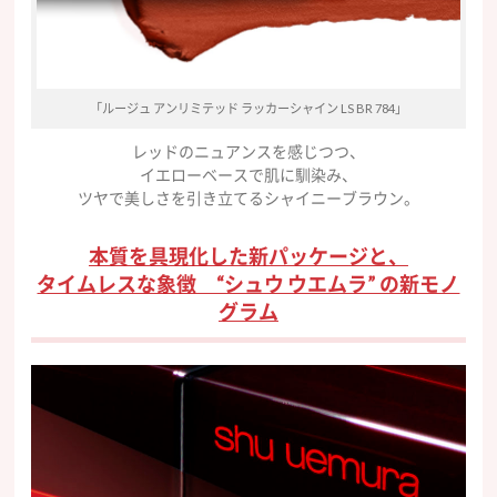
「ルージュ アンリミテッド ラッカーシャイン LS BR 784」
レッドのニュアンスを感じつつ、
イエローベースで肌に馴染み、
ツヤで美しさを引き立てるシャイニーブラウン。
本質を具現化した新パッケージと、
タイムレスな象徴 “シュウ ウエムラ” の新モノ
グラム