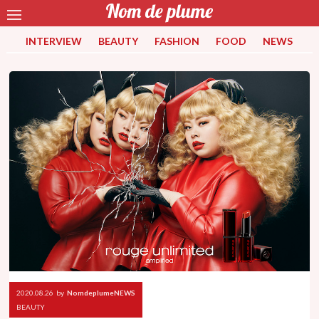
INTERVIEW
BEAUTY
FASHION
FOOD
NEWS
2020.08.26
by
NomdeplumeNEWS
BEAUTY