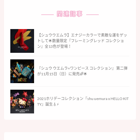
関連記事
【シュウウエムラ】エナジーカラーで素敵な運をゲッ
トして🌟数量限定『フレーミングレッド コレクショ
ン』全13色が登場！
『シュウ ウエムラ×ワンピース コレクション』 第二弾
が11月15日（日）に発売🌈🌟
2021ホリデーコレクション『shu uemura x HELLO KIT
TY』誕生🎸⚡️