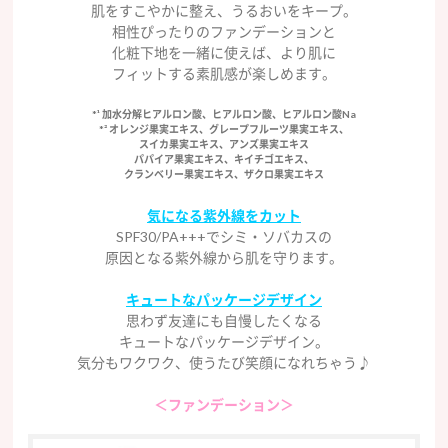
肌をすこやかに整え、うるおいをキープ。
相性ぴったりのファンデーションと
化粧下地を一緒に使えば、より肌に
フィットする素肌感が楽しめます。
*¹ 加水分解ヒアルロン酸、ヒアルロン酸、ヒアルロン酸Na
*² オレンジ果実エキス、グレープフルーツ果実エキス、
スイカ果実エキス、アンズ果実エキス
パパイア果実エキス、キイチゴエキス、
クランベリー果実エキス、ザクロ果実エキス
気になる紫外線をカット
SPF30/PA+++でシミ・ソバカスの
原因となる紫外線から肌を守ります。
キュートなパッケージデザイン
思わず友達にも自慢したくなる
キュートなパッケージデザイン。
気分もワクワク、使うたび笑顔になれちゃう♪
＜ファンデーション＞