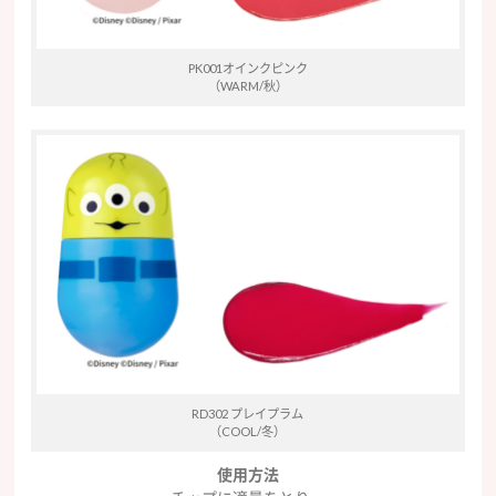
PK001オインクピンク
（WARM/秋）
RD302 プレイプラム
（COOL/冬）
使用方法