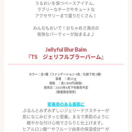
うるおいを保つベースアイテム、
ラブリーなチークやキュートな
アクセサリーまで盛りだくさん！
みんなもおいで！おちゃめさ満点の
愉快なパーティーが始まるよ♪
Jellyful Blur Balm
『TS ジェリフルブラーバーム』
カラー
：全7種（ファンデーション 4色／化粧下地 3種）
容量
：各15ｇ
価格
：各1,800円(税抜)
発売日
：2020年6月下旬発売予定
（数量限定発売）
密着感のある美肌に
ぷるんとみずみずしいジェリーテクスチャーが
肌になじみピタッと密着。まるで素肌のように
軽やかな付け心地でさらりと仕上げます。
ヒアルロン酸*¹ やフルーツ由来の保湿成分*² が