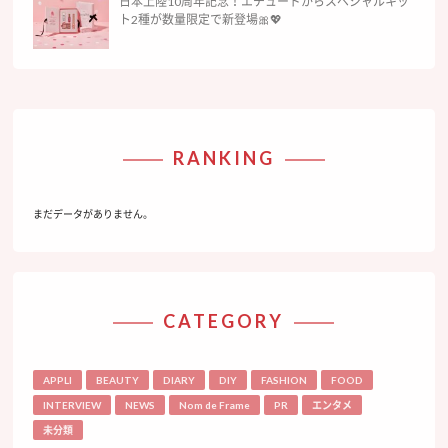
日本上陸10周年記念！エチュードからスペシャルキッ
ト2種が数量限定で新登場🎀💖
RANKING
まだデータがありません。
CATEGORY
APPLI
BEAUTY
DIARY
DIY
FASHION
FOOD
INTERVIEW
NEWS
Nom de Frame
PR
エンタメ
未分類