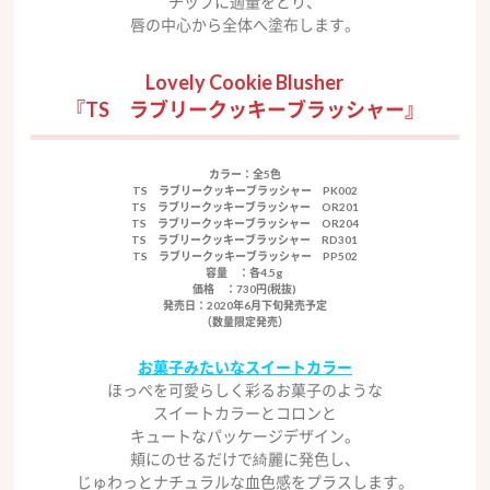
チップに適量をとり、
唇の中心から全体へ塗布します。
Lovely Cookie Blusher
『TS ラブリークッキーブラッシャー』
カラー
：全5色
TS ラブリークッキーブラッシャー PK002
TS ラブリークッキーブラッシャー OR201
TS ラブリークッキーブラッシャー OR204
TS ラブリークッキーブラッシャー RD301
TS ラブリークッキーブラッシャー PP502
容量
：各4.5g
価格
：730円(税抜)
発売日
：2020年6月下旬発売予定
（数量限定発売）
お菓子みたいなスイートカラー
ほっぺを可愛らしく彩るお菓子のような
スイートカラーとコロンと
キュートなパッケージデザイン。
頬にのせるだけで綺麗に発色し、
じゅわっとナチュラルな血色感をプラスします。