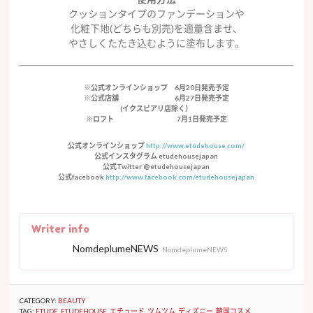
クッションタイプのファンデーションや
化粧下地(どちらも別売)を適量含ませ、
やさしくたたき込むように塗布します。
※公式オンラインショップ 6月20日発売予定
※公式店舗 6月27日発売予定
(イクスピアリ店除く）
※ロフト 7月1日発売予定
公式オンラインショップ
http://www.etudehouse.com/
公式インスタグラム etudehousejapan
公式Twitter @etudehousejapan
公式facebook
http://www.facebook.com/etudehousejapan
Writer info
NomdeplumeNEWS
NomdeplumeNEWS
CATEGORY:
BEAUTY
TAG:
ETUDE
,
ETUDEHOUSE
,
エチュード
,
ツムツム
,
ディズニー
,
韓国コスメ