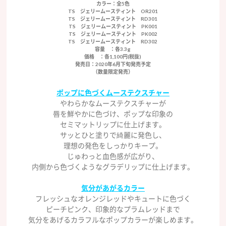
カラー
：全5色
TS ジェリームースティント OR201
TS ジェリームースティント RD301
TS ジェリームースティント PK001
TS ジェリームースティント PK002
TS ジェリームースティント RD302
容量
：各3.3g
価格
：各1,100円(税抜)
発売日
：2020年6月下旬発売予定
（数量限定発売）
ポップに色づくムーステクスチャー
やわらかなムーステクスチャーが
唇を鮮やかに色づけ、ポップな印象の
セミマットリップに仕上げます。
サッとひと塗りで綺麗に発色し、
理想の発色をしっかりキープ。
じゅわっと血色感が広がり、
内側から色づくようなグラデリップに仕上げます。
気分があがるカラー
フレッシュなオレンジレッドやキュートに色づく
ピーチピンク、印象的なプラムレッドまで
気分をあげるカラフルなポップカラーが楽しめます。