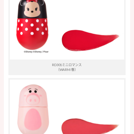
RD301ミニロマンス
（WARM/春）