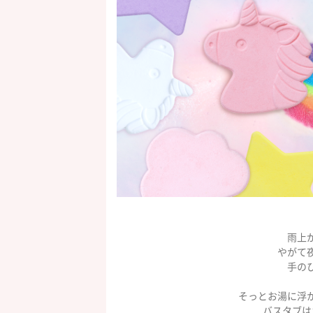
雨上
やがて
手の
そっとお湯に浮
バスタブは