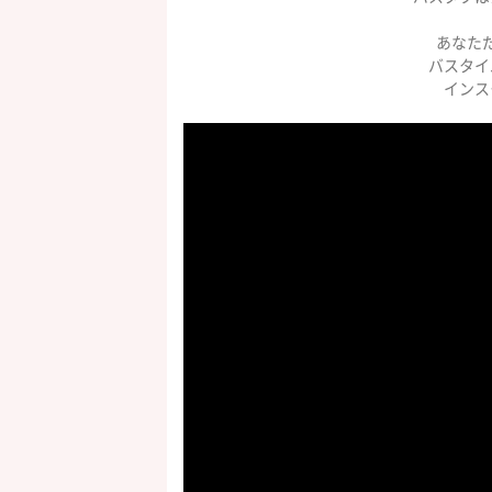
あなた
バスタイ
インス