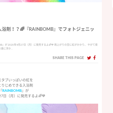
剤！？🌈『RAINBOMB』でフォトジェニッ
B』が 2020年4月27日（月）に発売するよ🌈💙 雨上がりの空に虹がかかり、 やがて夜
お湯に浮か…
SHARE THIS PAGE
スタブいっぱいの虹を
とりじめできる入浴剤
『
RAINBOMB
』が
月27日（月）に発売するよ🌈💙