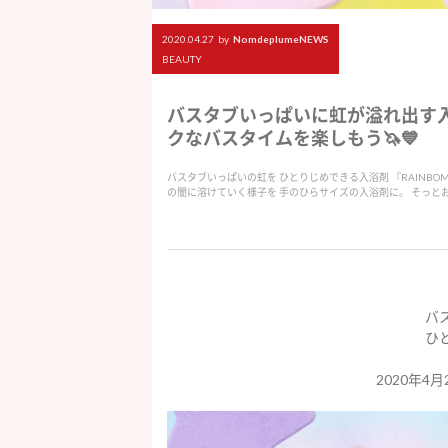
2020.04.27
by
NomdeplumeNEWS
BEAUTY
バスタブいっぱいに虹が溢れ出す入浴
クなバスタイムを楽しもう🦄💙
バスタブいっぱいの虹を ひとりじめできる入浴剤 『RAINBOM
の闇に溶けていく様子を 手のひらサイズの入浴剤に。 そっと
バ
ひ
2020年4