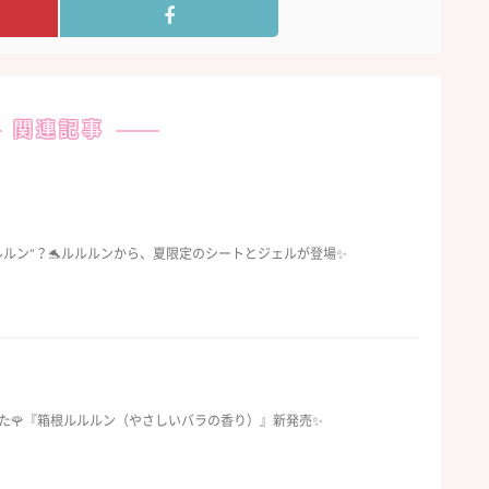
関連記事
ルルン”？🐬ルルルンから、夏限定のシートとジェルが登場✨
た🌹『箱根ルルルン（やさしいバラの香り）』新発売✨