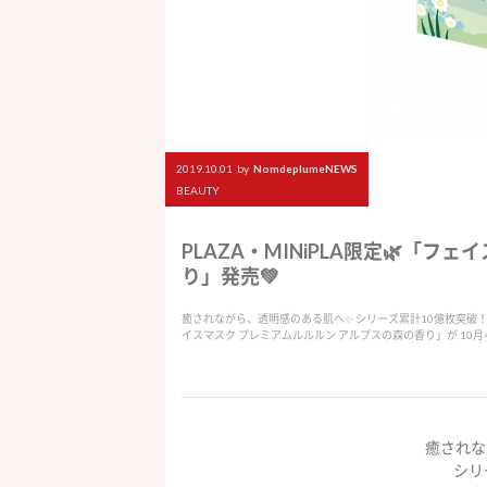
2019.10.01
by
NomdeplumeNEWS
BEAUTY
PLAZA・MINiPLA限定🌿「
り」発売💚
癒されながら、透明感のある肌へ✨ シリーズ累計10億枚突破！ フェ
イスマスク プレミアムルルルン アルプスの森の香り」が 10月
癒されな
シリ