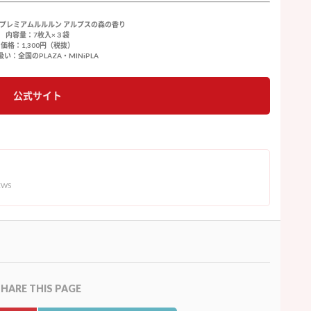
 プレミアムルルルン アルプスの森の香り
内容量：7枚入×３袋
価格：1,300円（税抜）
い：全国のPLAZA・MINiPLA
公式サイト
EWS
HARE THIS PAGE