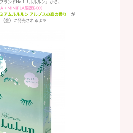
ブランドNo.1「ルルルン」から、
ZA・MINiPLA限定BOX
レミアムルルルン アルプスの森の香り
」が
日（金）
に発売されるよ💚