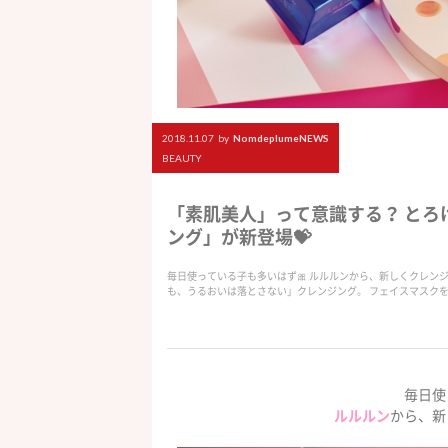
2018.11.07
by
NomdeplumeNEWS
BEAUTY
「素肌美人」って意識する？ と
ング」が新登場💝
毎日使っている子も多いはず🎀 ルルルンから、新しくクレン
も、うるおいは落とさない」クレンジング。 フェイスマスク
毎日使
ルルルン
から、新