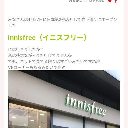
SHARE THIS PAGE
みなさんは4月27日に日本第2号店として竹下通りにオープン
した
innisfree（イニスフリー）
には行きましたか？
私は残念ながらまだ行けてません💦
でも、ネットで見てる限りはすごいみたいですね💭
VRコーナーもあるみたいで💭💕