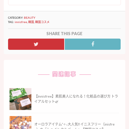
CATEGORY:
BEAUTY
TAG:
innisfree
,
韓国
,
韓国コスメ
SHARE THIS PAGE
関連記事
【Innisfree】素肌美人になれる！化粧品の選び方 トラ
イアルセット🌿
オーロラアイテム˚✧₊大人気‼︎ イニスフリー（inisfre