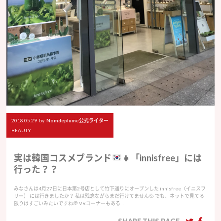
2018.05.29
by
Nomdeplume公式ライター
BEAUTY
実は韓国コスメブランド
👧
「innisfree」には
行った？？
みなさんは4月27日に日本第2号店として竹下通りにオープンした innisfree（イニスフ
リー） には行きましたか？ 私は残念ながらまだ行けてません💦 でも、ネットで見てる
限りはすごいみたいですね💭 VRコーナーもある…