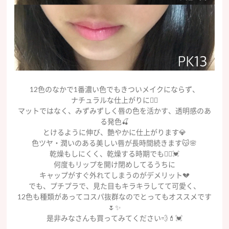
12色のなかで1番濃い色でもきついメイクにならず、
ナチュラルな仕上がりに🧚‍♀️
マットではなく、みずみずしく唇の色を活かす、透明感のあ
る発色🍒
とけるように伸び、艶やかに仕上がります💎
色ツヤ・潤いのある美しい唇が長時間続きます😽🌸
乾燥もしにくく、乾燥する時期でも🙆‍♀️💓
何度もリップを開け閉めしてるうちに
キャップがすぐ外れてしまうのがデメリット💔
でも、プチプラで、見た目もキラキラしてて可愛く、
12色も種類があってコスパ抜群なのでとってもオススメです
🌷✨
是非みなさんも買ってみてください💨💄💓