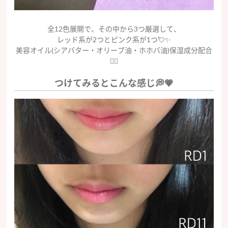
全12色展開で、その中から3つ厳選して、
レッド系が2つとピンク系が1つ💘✨
美容オイル(シアバター・オリーブ油・ホホバ油)保湿成分配合
🧚‍♀️
つけてみるとこんな感じ💭💗