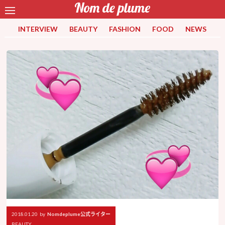
INTERVIEW
BEAUTY
FASHION
FOOD
NEWS
2018.01.20
by
Nomdeplume公式ライター
BEAUTY