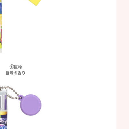
⑤巨峰
巨峰の香り