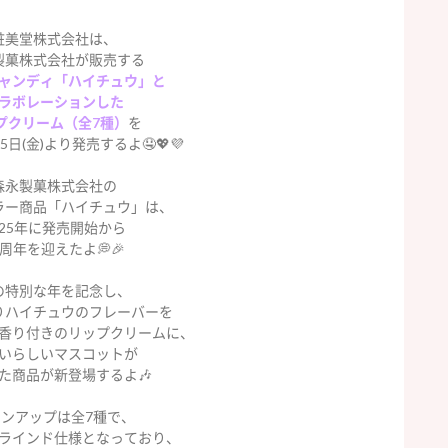
粧美堂株式会社は、
製菓株式会社が販売する
ャンディ「ハイチュウ」と
ラボレーションした
プクリーム（全7種）
を
25日(金)より発売するよ🤤💖💜
森永製菓株式会社の
ラー商品「ハイチュウ」は、
025年に発売開始から
0周年を迎えたよ💭🎉
の特別な年を記念し、
りハイチュウのフレーバーを
香り付きのリップクリームに、
いらしいマスコットが
た商品が新登場するよ🎶
ンアップは全7種で、
ラインド仕様となっており、