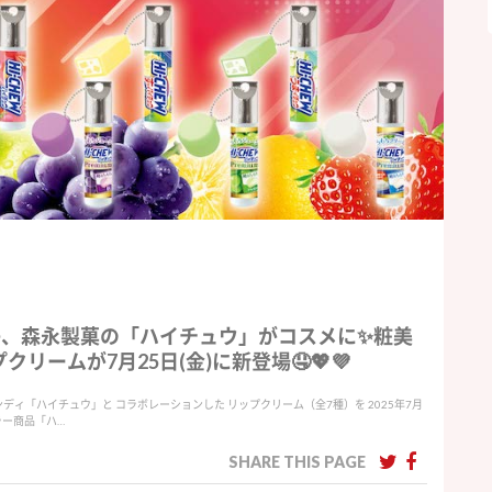
子、森永製菓の「ハイチュウ」がコスメに✨粧美
ームが7月25日(金)に新登場🤤💖💜
ディ「ハイチュウ」と コラボレーションした リップクリーム（全7種）を 2025年7月
セラー商品「ハ…
SHARE THIS PAGE