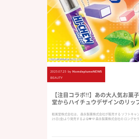
2025.07.25
by
NomdeplumeNEWS
BEAUTY
【注目コラボ!!】あの大人気お菓
堂からハイチュウデザインのリップクリ
粧美堂株式会社は、 森永製菓株式会社が販売する ソフトキャン
25日(金)より発売するよ🤤💖💜 森永製菓株式会社の ロング