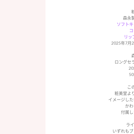
森永
ソフトキ
コ
リッ
2025年7月
ロングセ
2
5
こ
粧美堂よ
イメージした
かわ
付属し
ライ
いずれもブ