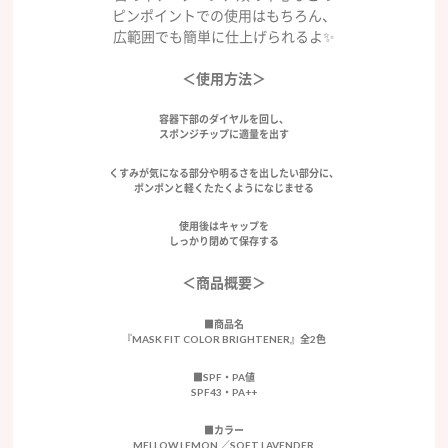
ピンポイントでの使用はもちろん、
広範囲でも簡単に仕上げられるよ✨
＜使用方法＞
容器下部のダイヤルを回し、
スポンジチップに適量を出す
くすみが気になる部分や明るさを出したい部分に、
ポンポンと軽くたたくようになじませる
使用後はキャップを
しっかり閉めて保存する
＜商品概要＞
■商品名
『MASK FIT COLOR BRIGHTENER』全2色
■SPF・PA値
SPF43・PA++
■カラー
MELLOW LEMON ／SOFT LAVENDER