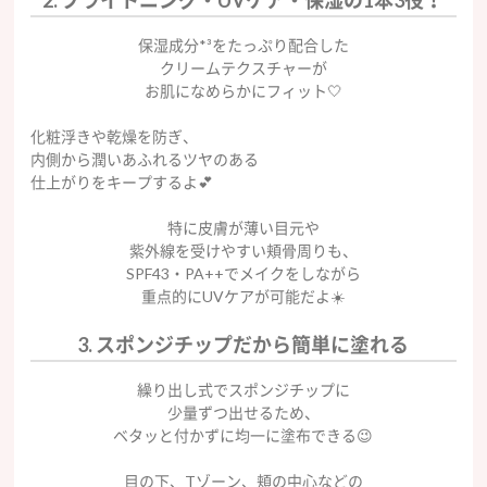
2. ブライトニング・UVケア・保湿の1本3役！
保湿成分*³をたっぷり配合した
クリームテクスチャーが
お肌になめらかにフィット🤍
化粧浮きや乾燥を防ぎ、
内側から潤いあふれるツヤのある
仕上がりをキープするよ💕
特に皮膚が薄い目元や
紫外線を受けやすい頬骨周りも、
SPF43・PA++でメイクをしながら
重点的にUVケアが可能だよ☀️
3. スポンジチップだから簡単に塗れる
繰り出し式でスポンジチップに
少量ずつ出せるため、
ベタッと付かずに均一に塗布できる😉
目の下、Tゾーン、頬の中心などの