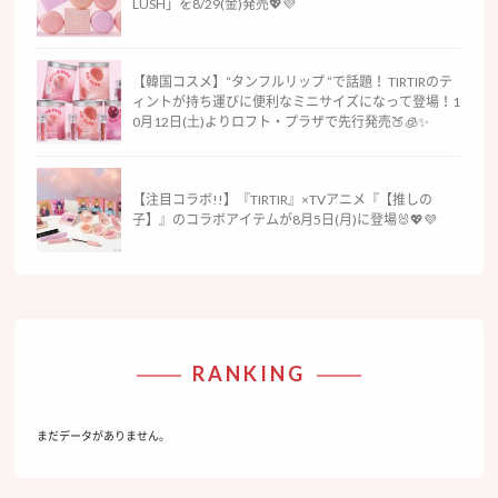
LUSH」を8/29(金)発売💖💜
【韓国コスメ】“タンフルリップ ”で話題！ TIRTIRのテ
ィントが持ち運びに便利なミニサイズになって登場！1
0月12日(土)よりロフト・プラザで先行発売🍑🧊✨
【注目コラボ!!】『TIRTIR』×TVアニメ『【推しの
子】』のコラボアイテムが8月5日(月)に登場🐰💖💜
RANKING
まだデータがありません。