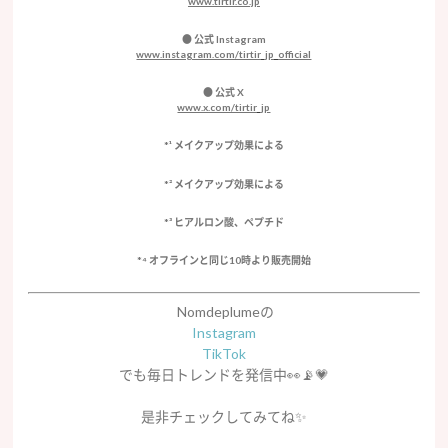
www.tirtir.co.jp
● 公式 Instagram
www.instagram.com/tirtir_jp_official
● 公式 X
www.x.com/tirtir_jp
*¹ メイクアップ効果による
*² メイクアップ効果による
*³ ヒアルロン酸、ペプチド
*⁴ オフラインと同じ10時より販売開始
Nomdeplumeの
Instagram
TikTok
でも毎日トレンドを発信中👀📡💗
是非チェックしてみてね
✨