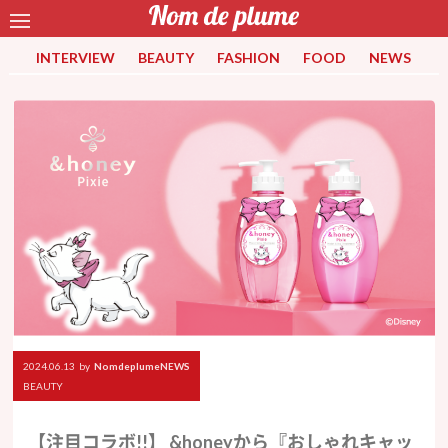
INTERVIEW
BEAUTY
FASHION
FOOD
NEWS
2024.06.13
by
NomdeplumeNEWS
BEAUTY
【注目コラボ!!】 &honeyから『おしゃれキャッ