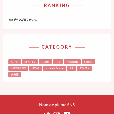
RANKING
まだデータがありません。
CATEGORY
APPLI
BEAUTY
DIARY
DIY
FASHION
FOOD
INTERVIEW
NEWS
Nom de Frame
PR
エンタメ
未分類
Nom de plume SNS