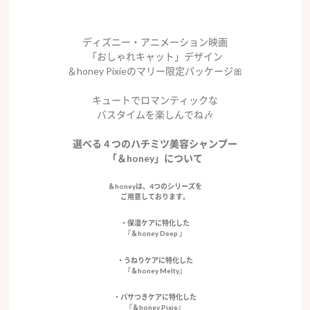
ディズニー・アニメーション映画
「おしゃれキャット」デザイン
＆honey Pixieのマリー限定パッケージ🎀
キュートでロマンティックな
バスタイムを楽しんでね🎶
選べる４つのハチミツ美容シャンプー
「＆
honey
」について
＆honeyは、4つのシリーズを
ご用意しております。
・保湿ケアに特化した
『＆honey Deep 』
・うねりケアに特化した
『＆honey Melty』
・パサつきケアに特化した
『＆honey Pixie』