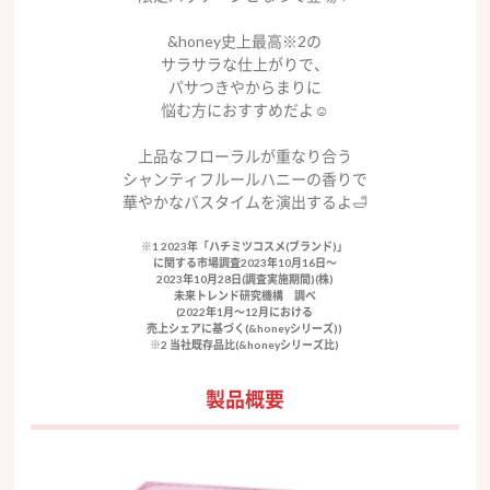
&honey史上最高※2の
サラサラな仕上がりで、
パサつきやからまりに
悩む方におすすめだよ☺️
上品なフローラルが重なり合う
シャンティフルールハニーの香りで
華やかなバスタイムを演出するよ🛁
※1 2023年「ハチミツコスメ(ブランド)」
に関する市場調査2023年10月16日〜
2023年10月28日(調査実施期間)(株)
未来トレンド研究機構 調べ
(2022年1月〜12月における
売上シェアに基づく(&honeyシリーズ))
※2 当社既存品比(&honeyシリーズ比)
製品概要