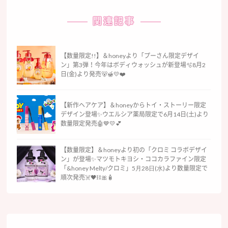
関連記事
【数量限定!!】＆honeyより「プーさん限定デザイ
ン」第3弾！今年はボディウォッシュが新登場🫧8月2
日(金)より発売🐻🍯💛❤️
【新作ヘアケア】＆honeyからトイ・ストーリー限定
デザイン登場✨ウエルシア薬局限定で6月14日(土)より
数量限定発売🤖💙💛💕
【数量限定】＆honeyより初の「クロミ コラボデザイ
ン」が登場✨マツモトキヨシ・ココカラファイン限定
「&honey Melty/クロミ」5⽉28⽇(⽔)より数量限定で
順次発売☠️🖤⛓🎀🧴