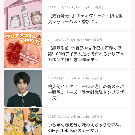
2022年11月25日
by
Nomdeplume編集部
【先行発売!!】ボディクリーム・限定復
刻シャワーバス・香水で...
2022年5月27日
by
Nomdeplume編集部
【超簡単‼️】体育祭や文化祭で可愛く活
躍❗️100均アイテムだけで作れるクリアメ
ガホンの作り方😉🎽📣💖✨
2022年3月28日
by
Nomdeplume編集部
柊太朗インタビュー🐶🎉注目の新スーパ
ー戦隊シリーズ「暴太郎戦隊ドンブラザ
ーズ」
2022年3月11日
by
Nomdeplume編集部
いち早く春気分が味わえちゃう🌼🤍3月
のMy Litele Boxのテーマは...