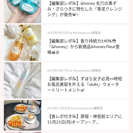
【編集部レポ📝】&honey 毛穴の黒ず
み・ざらつきに特化した『青泥クレンジ
ング』が発売💎✨
2023年3月23日
by
Nomdeplume編集部
【編集部レポ📝】香り持続力140%😳
『&honey』から新商品&honey Fleur登
場🍯🌼
2023年1月27日
by
Nomdeplume編集部
【編集部レポ📝】ずぼら女子必見👀時短
お風呂美容を叶える『ululis』ウォータ
ートリートメント🌿
2022年11月30日
by
Nomdeplume編集部
【食レポ付き📝】原宿・神宮前エリアに
11月21日(月)オープン✨ア...