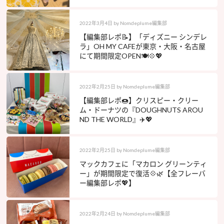
2022年3月4日
by
Nomdeplume編集部
【編集部レポ📝】「ディズニー シンデレ
ラ」OH MY CAFEが東京・大阪・名古屋
にて期間限定OPEN🍽💠💖
2022年2月25日
by
Nomdeplume編集部
【編集部レポ🍩】クリスピー・クリー
ム・ドーナツの『DOUGHNUTS AROU
ND THE WORLD』✈️💖
2022年2月25日
by
Nomdeplume編集部
マックカフェに「マカロン グリーンティ
ー」が期間限定で復活💠🌿【全フレーバ
ー編集部レポ💖】
2022年2月24日
by
Nomdeplume編集部