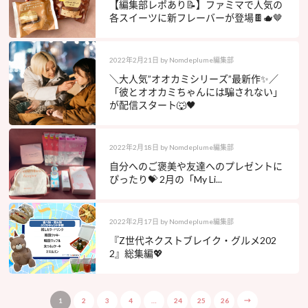
【編集部レポあり📝】ファミマで人気の
各スイーツに新フレーバーが登場🍫🫖🤎
2022年2月21日
by
Nomdeplume編集部
＼大人気”オオカミシリーズ”最新作✨／
「彼とオオカミちゃんには騙されない」
が配信スタート🐺🖤
2022年2月18日
by
Nomdeplume編集部
自分へのご褒美や友達へのプレゼントに
ぴったり💝 2月の「My Li...
2022年2月17日
by
Nomdeplume編集部
『Z世代ネクストブレイク・グルメ202
2』総集編💖
1
2
3
4
…
24
25
26
→