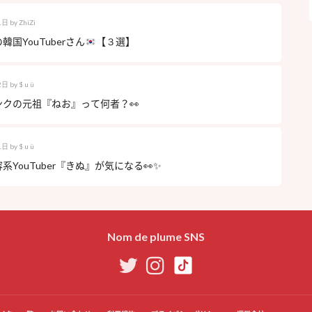
1日
by
ZhiZi
韓国YouTuberさん
【３選】
2日
by
$ u ü
ンクの元祖『ねお』って何者？👀
1日
by
$ u ü
系YouTuber『きぬ』が気になる👀✨
Nom de plume SNS