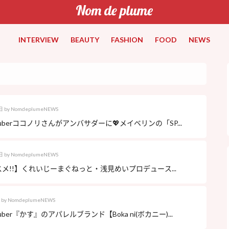
INTERVIEW
BEAUTY
FASHION
FOOD
NEWS
日
by
NomdeplumeNEWS
Tuberココノリさんがアンバサダーに💖メイベリンの「SP...
日
by
NomdeplumeNEWS
メ!!】くれいじーまぐねっと・浅見めいプロデュース...
by
NomdeplumeNEWS
uber『かす』のアパレルブランド【Boka ni(ボカニー)...