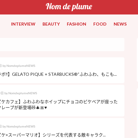
INTERVIEW
BEAUTY
FASHION
FOOD
NEWS
日
by
NomdeplumeNEWS
‼︎】GELATO PIQUE + STARBUCKS®“ふわふわ、もこも...
3日
by
NomdeplumeNEWS
ピケカフェ】ふわふわなホイップにチョコのピケベアが座った
ープが新登場🧸🎄🎀♥️
日
by
NomdeplumeNEWS
ケ×スーパーマリオ】シリーズを代表する敵キャラク...