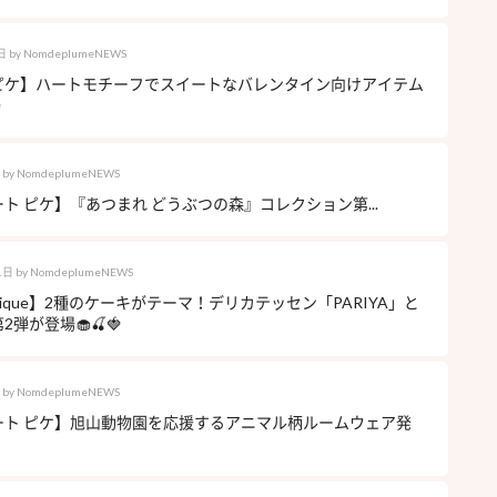
日
by
NomdeplumeNEWS
ピケ】ハートモチーフでスイートなバレンタイン向けアイテム
✨
by
NomdeplumeNEWS
ト ピケ】『あつまれ どうぶつの森』コレクション第...
1日
by
NomdeplumeNEWS
o pique】2種のケーキがテーマ！デリカテッセン「PARIYA」と
弾が登場🧁🍒🍓
by
NomdeplumeNEWS
ート ピケ】旭山動物園を応援するアニマル柄ルームウェア発