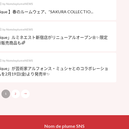
日
by
NomdeplumeNEWS
 pique 】春のルームウェア、”SAKURA COLLECTIO...
日
by
NomdeplumeNEWS
to pique」ルミネエスト新宿店がリニューアルオープン🌼✨限定
販売商品も🌈
日
by
NomdeplumeNEWS
to pique」が芸術家アルフォンス・ミュシャとのコラボレーショ
を2月19日(金)より発売🌸✨
1
2
→
Nom de plume SNS