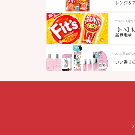
レンジ＆ア
2020年1月7日
【Fit’
新登場🧡
2018年10月2
いい香りの
ラ