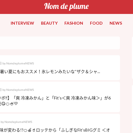
INTERVIEW
BEAUTY
FASHION
FOOD
NEWS
日
by
NomdeplumeNEWS
】暑い夏にもおススメ！氷レモンみたいな“ザク＆シャ...
日
by
NomdeplumeNEWS
ボ‼︎】「爽 冷凍みかん」と「Fit’s＜爽 冷凍みかん味＞」が6
🍊🍧💛
by
NomdeplumeNEWS
が変わる!?🍊🍎🥤ロッテから「ふしぎなFit’sBIGグミ ＜オ