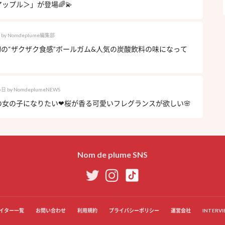
ップル＞」が登場🌈💫
by
Nomdeplume編集部
s】初の“ザクザク食感”ボールガム&人気の炭酸飲料の味になって
6日
by
NomdeplumeNEWS
女の子になりたい❤︎桜が香る可愛いフレグランスが欲しい🌸
Nom de plume SNS
イター一覧
お問い合わせ
利用規約
プライバシーポリシー
運営会社
INTERVI