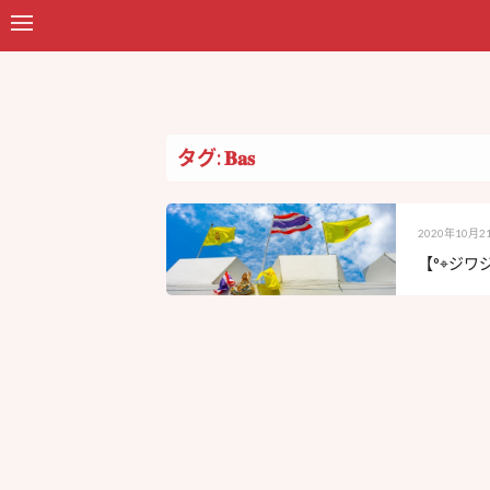
タグ: 𝐁𝐚𝐬
2020年10月2
【°⌖ジワ