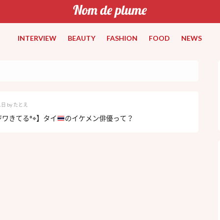
INTERVIEW
BEAUTY
FASHION
FOOD
NEWS
1日
by
たとえ
ジワきてる°⌖】タイ
のイケメン俳優って？