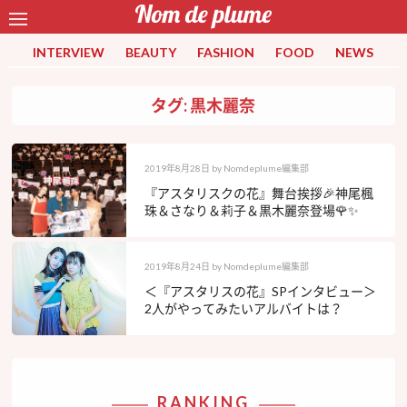
INTERVIEW
BEAUTY
FASHION
FOOD
NEWS
タグ: 黒木麗奈
2019年8月28日
by
Nomdeplume編集部
『アスタリスクの花』舞台挨拶🎉神尾楓
珠＆さなり＆莉子＆黒木麗奈登場🌹✨
2019年8月24日
by
Nomdeplume編集部
＜『アスタリスの花』SPインタビュー＞
2人がやってみたいアルバイトは？
RANKING