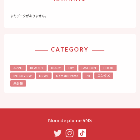
まだデータがありません。
CATEGORY
APPLI
BEAUTY
DIARY
DIY
FASHION
FOOD
INTERVIEW
NEWS
Nom de Frame
PR
エンタメ
未分類
Nom de plume SNS