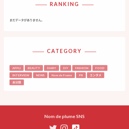
RANKING
まだデータがありません。
CATEGORY
APPLI
BEAUTY
DIARY
DIY
FASHION
FOOD
INTERVIEW
NEWS
Nom de Frame
PR
エンタメ
未分類
Nom de plume SNS