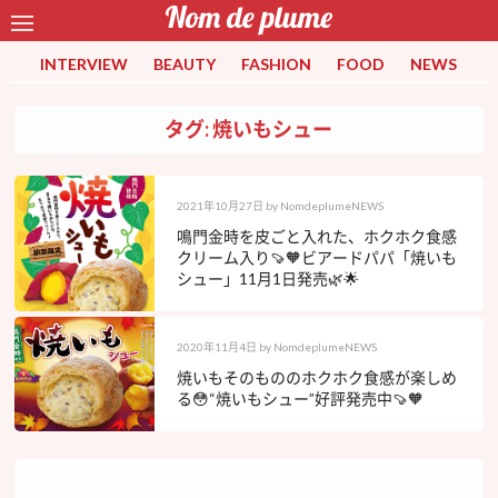
INTERVIEW
BEAUTY
FASHION
FOOD
NEWS
タグ: 焼いもシュー
2021年10月27日
by
NomdeplumeNEWS
鳴門金時を皮ごと入れた、ホクホク食感
クリーム入り🍠🧡ビアードパパ「焼いも
シュー」11月1日発売🌿🌟
2020年11月4日
by
NomdeplumeNEWS
焼いもそのもののホクホク食感が楽しめ
る😳“焼いもシュー”好評発売中🍠🧡